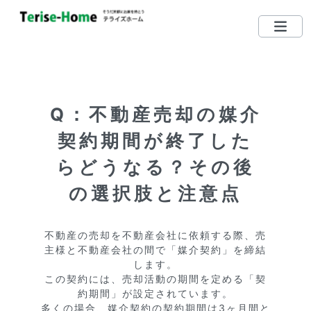
075-712-5185
TEL
営業時間：10：00〜19：00
Q：不動産売却の媒介
定休日：毎週水曜日 （日・祝日営業しています）
契約期間が終了した
左京区で買いたい
らどうなる？その後
左京区で売りたい
の選択肢と注意点
無料相談する
不動産の売却を不動産会社に依頼する際、売
主様と不動産会社の間で「媒介契約」を締結
左京区ってどんな街？
します。

この契約には、売却活動の期間を定める「契
リクエスト登録
約期間」が設定されています。

多くの場合、媒介契約の契約期間は3ヶ月間と