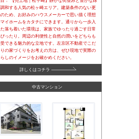
注目：
【売土地｜松ヶ崎】静かな街並みと豊かな緑
が調和する人気の松ヶ崎エリア。建築条件のない更
地のため、お好みのハウスメーカーで思い描く理想
のマイホームをカタチにできます。通りから一歩入
った落ち着いた環境は、家族でゆったり過ごす日常
にぴったり。周辺の利便性と自然の潤いをどちらも
享受できる魅力的な立地です。左京区不動産でこだ
わりの家づくりをお考えの方は、ぜひ現地で実際の
暮らしのイメージをお確かめください。
詳しくはコチラ
中古マンション