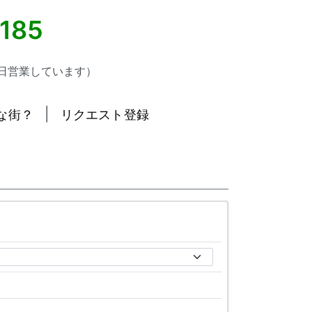
5185
日営業しています）
|
な街？
リクエスト登録