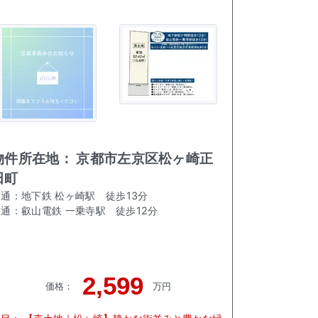
物件所在地：
京都市左京区松ヶ崎正
田町
交通：
地下鉄 松ヶ崎駅
徒歩
13
分
交通：
叡山電鉄 一乗寺駅
徒歩
12
分
2,599
価格
：
万円