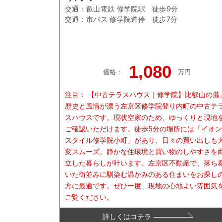
交通：
叡山電鉄 修学院駅
徒歩
9
分
交通：
市バス 修学院道停
徒歩
7
分
1,080
価格
：
万円
注目：
【中古テラスハウス｜修学院】比叡山の麓
歴史と風情が漂う左京区修学院登り内町の中古テ
スハウスです。現状空家のため、ゆっくりと現地
ご確認いただけます。徒歩5分の場所には「イオン
スタイル修学院小町」があり、日々の買い出しも
変スムーズ。静かな住環境と買い物のしやすさを
立した暮らしが叶います。左京区不動産で、落ち
いた街並みに馴染む温かみのある住まいをお探し
方に最適です。ぜひ一度、現地の心地よい雰囲気
ご覧ください。
詳しくはコチラ