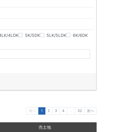
4LK/4LDK
5K/5DK
5LK/5LDK
6K/6DK
前へ
1
2
3
4
…
32
次へ
売土地