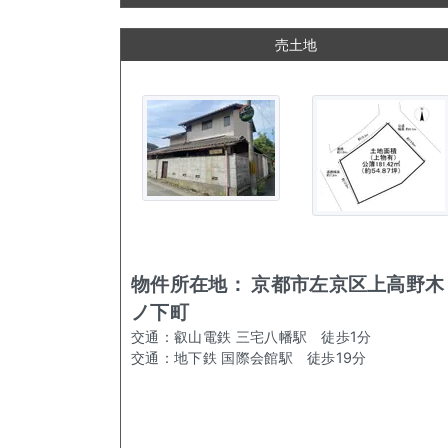
売土地
物件所在地：
京都市左京区上高野木
ノ下町
交通：
叡山電鉄 三宅八幡駅
徒歩
1
分
交通：
地下鉄 国際会館駅
徒歩
19
分