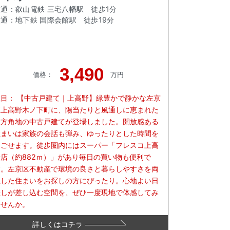
交通：
叡山電鉄 三宅八幡駅
徒歩
1
分
交通：
地下鉄 国際会館駅
徒歩
19
分
3,490
価格
：
万円
注目：
【中古戸建て｜上高野】緑豊かで静かな左京
区上高野木ノ下町に、陽当たりと風通しに恵まれた
三方角地の中古戸建てが登場しました。開放感ある
住まいは家族の会話も弾み、ゆったりとした時間を
過ごせます。徒歩圏内にはスーパー「フレスコ上高
野店（約882ｍ）」があり毎日の買い物も便利で
す。左京区不動産で環境の良さと暮らしやすさを両
立した住まいをお探しの方にぴったり。心地よい日
差しが差し込む空間を、ぜひ一度現地で体感してみ
ませんか。
詳しくはコチラ