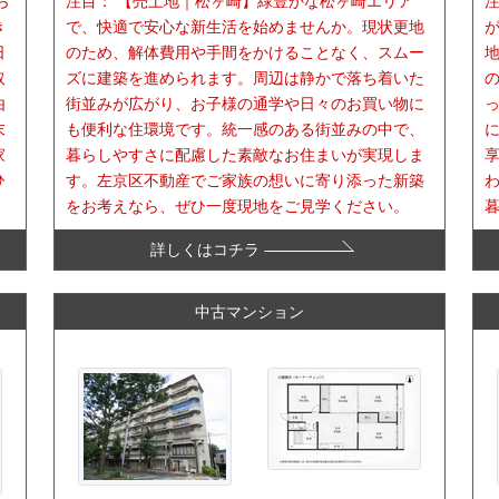
ら
注目：
【売土地｜松ヶ崎】緑豊かな松ヶ崎エリア
き
で、快適で安心な新生活を始めませんか。現状更地
日
のため、解体費用や手間をかけることなく、スムー
取
ズに建築を進められます。周辺は静かで落ち着いた
由
街並みが広がり、お子様の通学や日々のお買い物に
末
も便利な住環境です。統一感のある街並みの中で、
家
暮らしやすさに配慮した素敵なお住まいが実現しま
ひ
す。左京区不動産でご家族の想いに寄り添った新築
をお考えなら、ぜひ一度現地をご見学ください。
詳しくはコチラ
中古マンション