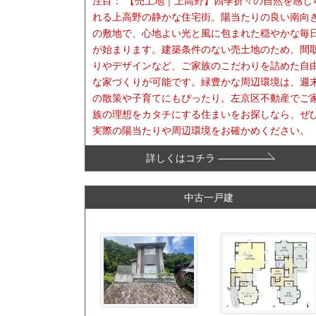
注目：
【売土地｜上高野】四季折々の自然を感じ
れる上高野の静かな住宅街。陽当たりの良い南向
の敷地で、心地よい光と風に包まれた穏やかな毎
が始まります。建築条件のない売土地のため、間
りやデザインなど、ご家族のこだわりを詰めた自
な家づくりが可能です。緑豊かな周辺環境は、週
の散策や子育てにもぴったり。左京区不動産でご
族の理想をカタチにする住まいをお探しなら、ぜ
実際の陽当たりや周辺環境をお確かめください。
詳しくはコチラ
中古一戸建