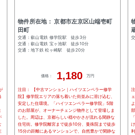
物件所在地：
京都市左京区山端壱町
田町
交通：
叡山電鉄 修学院駅
徒歩
3
分
交通：
叡山電鉄 宝ヶ池駅
徒歩
10
分
交通：
地下鉄 松ヶ崎駅
徒歩
20
分
1,180
価格
：
万円
が
注目：
【中古マンション｜ハイツエンペラー修学
当
院】修学院エリアの落ち着いた街並みに溶け込む、
安定した住環境。「ハイツエンペラー修学院」5階
ま
のお部屋が、オーナーチェンジ物件として登場しま
が
した。周辺は、京都らしい穏やかさが流れる閑静な
な
住宅街。修学院離宮まで徒歩10分、曼殊院まで徒歩
左
15分の距離にあるマンションで、自然豊かで閑静な