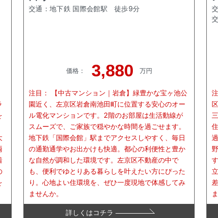
交通：
地下鉄 国際会館駅
徒歩
9
分
3,880
価格
：
万円
、
注目：
【中古マンション｜岩倉】緑豊かな宝ヶ池公
ラ
園近く、左京区岩倉南池田町に位置する安心のオー
を
ル電化マンションです。2階のお部屋は生活動線が
スムーズで、ご家族で穏やかな時間を過ごせます。
大
地下鉄「国際会館」駅までアクセスしやすく、毎日
両
の通勤通学やお出かけも快適。都心の利便性と豊か
着
な自然が調和した環境です。左京区不動産の中で
の
も、便利でゆとりある暮らしを叶えたい方にぴった
を
り。心地よい住環境を、ぜひ一度現地で体感してみ
ませんか。
詳しくはコチラ