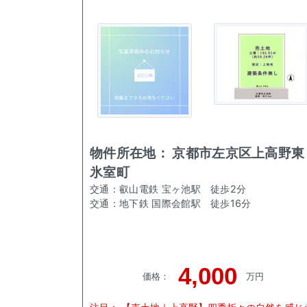
物件所在地：
京都市左京区上高野東
氷室町
交通：
叡山電鉄 宝ヶ池駅
徒歩
2
分
交通：
地下鉄 国際会館駅
徒歩
16
分
4,000
価格
：
万円