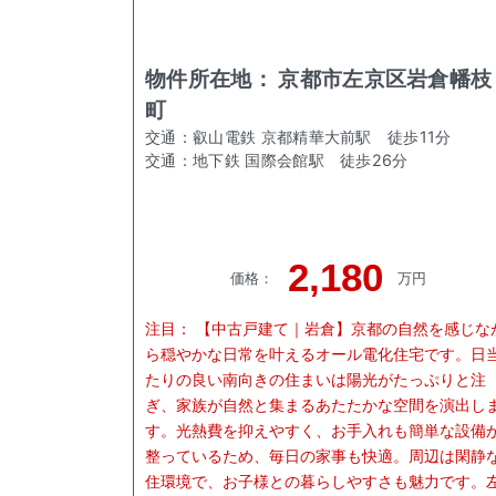
物件所在地：
京都市左京区岩倉幡枝
町
交通：
叡山電鉄 京都精華大前駅
徒歩
11
分
交通：
地下鉄 国際会館駅
徒歩
26
分
2,180
価格
：
万円
注目：
【中古戸建て｜岩倉】京都の自然を感じな
ら穏やかな日常を叶えるオール電化住宅です。日
たりの良い南向きの住まいは陽光がたっぷりと注
ぎ、家族が自然と集まるあたたかな空間を演出し
す。光熱費を抑えやすく、お手入れも簡単な設備
整っているため、毎日の家事も快適。周辺は閑静
住環境で、お子様との暮らしやすさも魅力です。