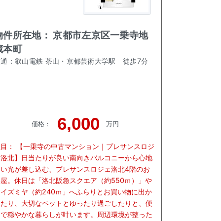
物件所在地：
京都市左京区一乗寺地
蔵本町
交通：
叡山電鉄 茶山・京都芸術大学駅
徒歩
7
分
6,000
価格
：
万円
注目：
【一乗寺の中古マンション｜プレサンスロジ
ェ洛北】日当たりが良い南向きバルコニーから心地
よい光が差し込む、プレサンスロジェ洛北4階のお
部屋。休日は「洛北阪急スクエア（約550ｍ）」や
「イズミヤ（約240ｍ」へふらりとお買い物に出か
けたり、大切なペットとゆったり過ごしたりと、便
利で穏やかな暮らしが叶います。周辺環境が整った