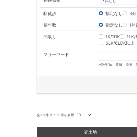
駅徒歩
指定なし
3
築年数
指定なし
1年
間取り
1K/1DK
1LK/
6LK/6LDK以上
フリーワード
※物件No、住所、交通
全
311
件中
1
〜
10
件を表示
売土地