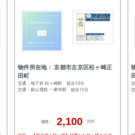
物件所在地：
京都市左京区松ヶ崎正
田町
交通：
地下鉄 松ヶ崎駅
徒歩
13
分
交通：
叡山電鉄 一乗寺駅
徒歩
12
分
2,100
価格
：
万円