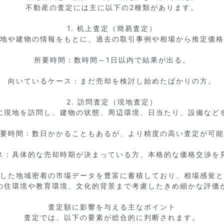
不動産の査定には主に以下の2種類があります。

1. 机上査定（簡易査定）

地や建物の情報をもとに、過去の取引事例や相場から推定価格
所要時間：数時間～1日以内で結果が出る。

向いているケース：まだ売却を検討し始めたばかりの方。

2. 訪問査定（現地査定）

に現地を訪問し、建物の状態、周辺環境、日当たり、設備などを
要時間：数日かかることもあるが、より精度の高い査定が可能
ス：具体的な売却時期が決まっている方、本格的な価格交渉を見
した地域密着の市場データを豊富に蓄積しており、相場感覚と
の住環境や教育環境、文化的背景まで考慮したきめ細かな評価が
査定額に影響を与える主なポイント

査定では、以下の要素が総合的に判断されます。
