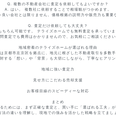
Q. 複数の不動産会社に査定を依頼してもよいですか？

A. はい。 複数社に依頼することで相場観がつかめます。

＝良い会社とは限りません。価格根拠の説明力や販売力も重要な
Q. 査定だけ依頼しても大丈夫？

 もちろん可能です。 テライズホームでも無料査定を承っていま
問査定でも費用はかかりませんので、お気軽にご相談ください
地域密着のテライズホームが選ばれる理由

は京都市左京区を拠点に、地元に根ざした不動産取引を多数手
対する「想い」や「背景」も大切にしながら、丁寧なヒアリン
地域に強い査定力

見せ方にこだわる売却支援

お客様目線のスピーディーな対応

まとめ

るためには、まず正確な査定と、買い手に「選ばれる工夫」が
方法の違いを理解し、現地での強みを活かした戦略を立てましょ