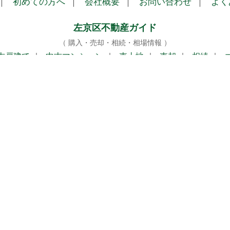
｜
初めての方へ
｜
会社概要
｜
お問い合わせ
｜
よく
左京区不動産ガイド
（ 購入・売却・相続・相場情報 ）
古戸建て
｜
中古マンション
｜
売土地
｜
売却
｜
相続
｜
株式会社テライズホーム
（Terise Home Co., Ltd）
京都市左京区専門の不動産売買・売却・相続サポート
〒601-1253 京都市左京区八瀬近衛町354番地31
TEL：075-712-5185
免許番号：京都府知事（2）第13716号
（公社）全国宅地建物取引業保証協会
（公社）京都府宅地建物取引業協会加盟
（公社）近畿地区 不動産公正取引協議会加盟
定休日：毎週水曜日 ／ 土日祝も営業
営業時間：10:00〜19:00