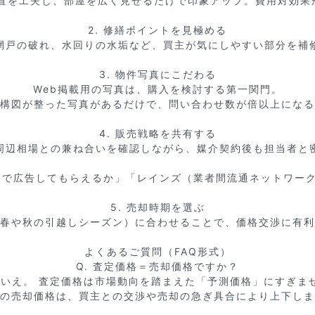
配置を工夫し、部屋を広く見せるだけで印象アップ。費用対効果が
2. 修繕ポイントを見極める

網戸の破れ、水回りの水垢など、買主が気にしやすい部分を補修
3. 物件写真にこだわる

Web掲載用の写真は、購入を検討する第一関門。

構図が整った写真があるだけで、問い合わせ数が倍以上になる
4. 販売戦略を共有する

周辺相場との兼ね合いを確認しながら、媒介契約後も担当者と密
まで広告してもらえるか」「レインズ（業者間流通ネットワーク
5. 売却時期を選ぶ

春や秋の引越しシーズン）に合わせることで、価格交渉に有利
よくあるご質問（FAQ形式）

Q. 査定価格＝売却価格ですか？

 いいえ。 査定価格は市場動向を踏まえた「予測価格」にすぎませ
の売却価格は、買主との交渉や売却の急ぎ具合により上下しま