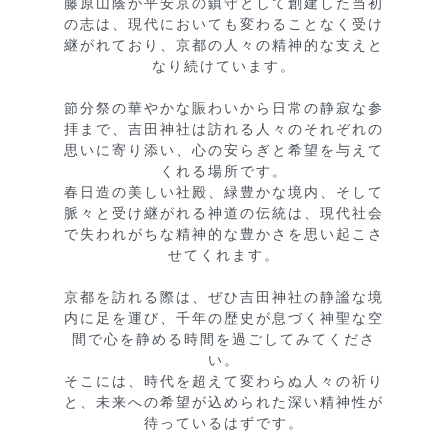
藤原山蔭が平安京の鎮守として創建した当初
の志は、現代においても変わることなく受け
継がれており、京都の人々の精神的な支えと
なり続けています。

節分祭の華やかな賑わいから日常の静寂な参
拝まで、吉田神社は訪れる人々のそれぞれの
思いに寄り添い、心の安らぎと希望を与えて
くれる場所です。

春日造の美しい社殿、緑豊かな境内、そして
脈々と受け継がれる神道の伝統は、現代社会
で失われがちな精神的な豊かさを思い起こさ
せてくれます。

京都を訪れる際は、ぜひ吉田神社の静謐な境
内に足を運び、千年の歴史が息づく神聖な空
間で心を静める時間を過ごしてみてくださ
い。

そこには、時代を超えて変わらぬ人々の祈り
と、未来への希望が込められた深い精神性が
待っているはずです。