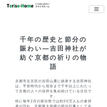
075-712-5185
TEL
営業時間：10：00〜19：00
千年の歴史と節分の
定休日：毎週水曜日 （日・祝日営業しています）
賑わい—吉田神社が
左京区で買いたい
紡ぐ京都の祈りの物
左京区で売りたい
語
無料相談する
京都市左京区の吉田山麓に鎮座する吉田神社
は、平安時代から現在まで千年以上にわたっ
左京区ってどんな街？
て京都の人々の信仰を集め続けている古社で
す。

リクエスト登録
特に毎年2月の節分祭では約50万人もの参拝
者が訪れ、京都最大規模の節分行事として全