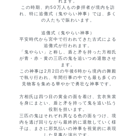
れます。

この時期、約50万人もの参拝者が境内を訪
れ、特に追儺式（鬼やらい神事）では、多く
の人たちで賑わいます。

追儺式（鬼やらい神事）

平安時代から宮中で行われてきた古式による
追儺式が行われます。

「鬼やらい」と称し、盾と矛を持った方相氏
が青・赤・黄の三匹の鬼を追いつめ退散させ
ます。

この神事は2月2日の午後6時から境内の舞殿
で執り行われ、年間行事の中でも最も多くの
見物客を集める華やかで勇壮な神事です。

方相氏は四つ目の黄金の面を着け、玄衣朱裳
を身にまとい、盾と矛を持って鬼を追い払う
役割を担います。

三匹の鬼はそれぞれ異なる色の面をつけ、境
内を逃げ回りながら最終的に退散していく様
子は、まさに邪気払いの神事を視覚的に表現
した見事な演出です。
