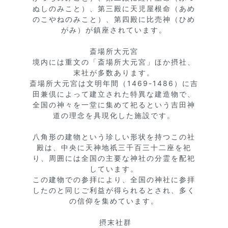
ぬしのみこと）、第三殿に天児屋根命（あめ
のこやねのみこと）、第四殿に比売神（ひめ
がみ）が鎮座されています。

斎場所大元宮

境内には重文の「斎場所大元宮」ほか摂社、
末社が多数あります。

斎場所大元宮は文明年間（1469-1486）に吉
田兼倶によって建立された特異な建造物で、
全国の神々を一堂に集めて祀るという吉田神
道の理念を具現化した施設です。

八角形の建物という珍しい形状を持つこの社
殿は、中央に天神地祇三千百三十二座を祀
り、周囲には全国の主要な神社の分霊を配祀
しています。

この建物での参拝により、全国の神社に参拝
したのと同じご利益が得られるとされ、多く
の信仰を集めています。

 摂末社群
