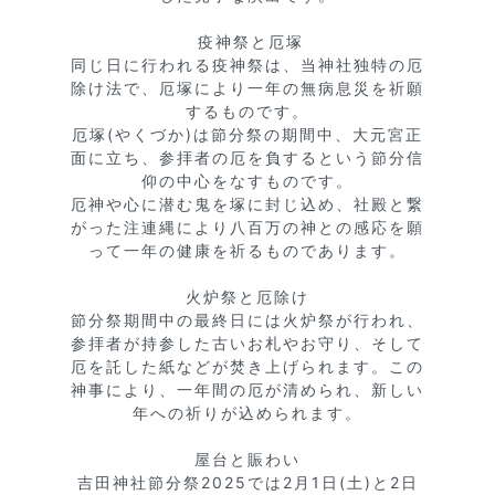
 疫神祭と厄塚

同じ日に行われる疫神祭は、当神社独特の厄
除け法で、厄塚により一年の無病息災を祈願
するものです。

厄塚(やくづか)は節分祭の期間中、大元宮正
面に立ち、参拝者の厄を負するという節分信
仰の中心をなすものです。

厄神や心に潜む鬼を塚に封じ込め、社殿と繋
がった注連縄により八百万の神との感応を願
って一年の健康を祈るものであります。

火炉祭と厄除け

節分祭期間中の最終日には火炉祭が行われ、
参拝者が持参した古いお札やお守り、そして
厄を託した紙などが焚き上げられます。この
神事により、一年間の厄が清められ、新しい
年への祈りが込められます。

屋台と賑わい

吉田神社節分祭2025では2月1日(土)と2日