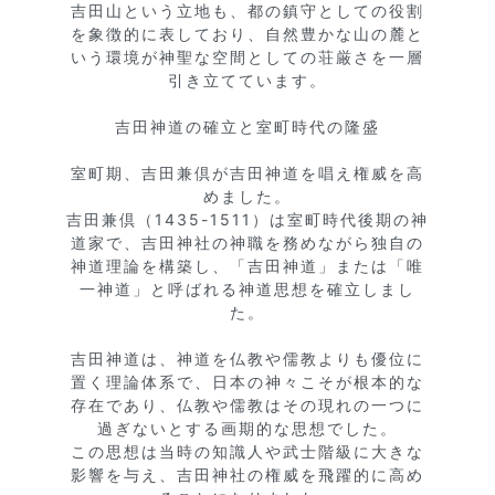
吉田山という立地も、都の鎮守としての役割
を象徴的に表しており、自然豊かな山の麓と
いう環境が神聖な空間としての荘厳さを一層
引き立てています。

吉田神道の確立と室町時代の隆盛

室町期、吉田兼倶が吉田神道を唱え権威を高
めました。

吉田兼倶（1435-1511）は室町時代後期の神
道家で、吉田神社の神職を務めながら独自の
神道理論を構築し、「吉田神道」または「唯
一神道」と呼ばれる神道思想を確立しまし
た。

吉田神道は、神道を仏教や儒教よりも優位に
置く理論体系で、日本の神々こそが根本的な
存在であり、仏教や儒教はその現れの一つに
過ぎないとする画期的な思想でした。

この思想は当時の知識人や武士階級に大きな
影響を与え、吉田神社の権威を飛躍的に高め