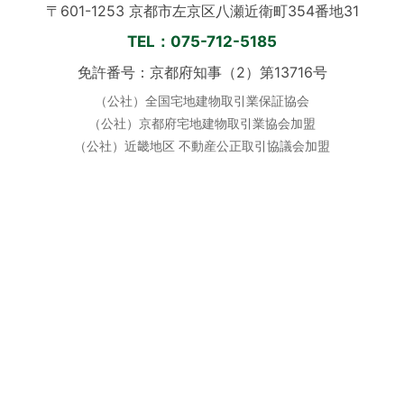
〒601-1253 京都市左京区八瀬近衛町354番地31
TEL：075-712-5185
免許番号：京都府知事（2）第13716号
（公社）全国宅地建物取引業保証協会
（公社）京都府宅地建物取引業協会加盟
（公社）近畿地区 不動産公正取引協議会加盟
定休日：毎週水曜日 ／ 土日祝も営業
営業時間：10:00〜19:00
公式SNS
📞 お電話でのご相談はこちら
当サイトに掲載している写真・画像・図面等の無断転載を固