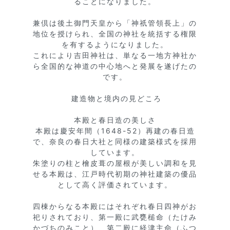
ることになりました。

兼倶は後土御門天皇から「神祇管領長上」の
地位を授けられ、全国の神社を統括する権限
を有するようになりました。

これにより吉田神社は、単なる一地方神社か
ら全国的な神道の中心地へと発展を遂げたの
です。

 建造物と境内の見どころ

本殿と春日造の美しさ

本殿は慶安年間（1648-52）再建の春日造
で、奈良の春日大社と同様の建築様式を採用
しています。

朱塗りの柱と檜皮葺の屋根が美しい調和を見
せる本殿は、江戸時代初期の神社建築の優品
として高く評価されています。

四棟からなる本殿にはそれぞれ春日四神がお
祀りされており、第一殿に武甕槌命（たけみ
かづちのみこと）、第二殿に経津主命（ふつ