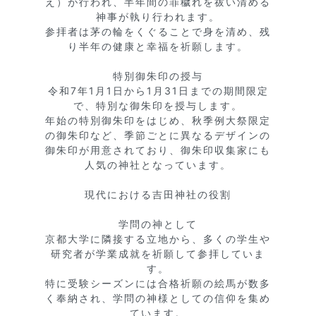
え）が行われ、半年間の罪穢れを祓い清める
神事が執り行われます。

参拝者は茅の輪をくぐることで身を清め、残
り半年の健康と幸福を祈願します。

特別御朱印の授与

令和7年1月1日から1月31日までの期間限定
で、特別な御朱印を授与します。

年始の特別御朱印をはじめ、秋季例大祭限定
の御朱印など、季節ごとに異なるデザインの
御朱印が用意されており、御朱印収集家にも
人気の神社となっています。

現代における吉田神社の役割

学問の神として

京都大学に隣接する立地から、多くの学生や
研究者が学業成就を祈願して参拝していま
す。

特に受験シーズンには合格祈願の絵馬が数多
く奉納され、学問の神様としての信仰を集め
ています。
