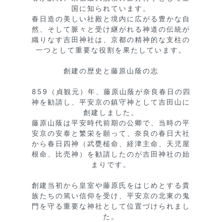
国に知られています。

春日造の美しい社殿と境内に広がる豊かな自
然、そして脈々と受け継がれる神道の伝統が
織りなす吉田神社は、京都の精神的な支柱の
一つとして重要な役割を果たしています。

創建の歴史と藤原山蔭の志

859（貞観元）年、藤原山蔭が奈良春日の四
神を勧請し、平安京の鎮守神として吉田山に
創建しました。

藤原山蔭は平安時代前期の公卿で、当時の平
安京の安泰と繁栄を願って、奈良の春日大社
から春日四神（武甕槌命、経津主命、天児屋
根命、比売神）を勧請したのが吉田神社の始
まりです。

創建当初から皇室や藤原氏をはじめとする貴
族たちの篤い信仰を受け、平安京の北東の鬼
門を守る重要な神社として位置づけられまし
た。
