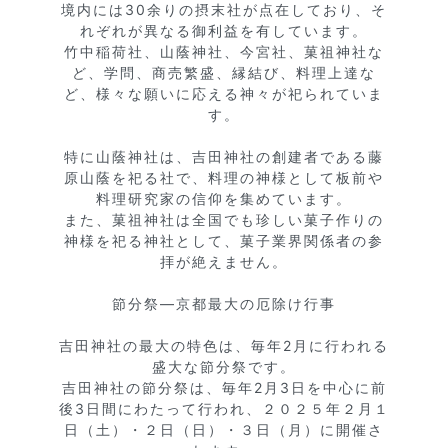
境内には30余りの摂末社が点在しており、そ
れぞれが異なる御利益を有しています。

竹中稲荷社、山蔭神社、今宮社、菓祖神社な
ど、学問、商売繁盛、縁結び、料理上達な
ど、様々な願いに応える神々が祀られていま
す。

特に山蔭神社は、吉田神社の創建者である藤
原山蔭を祀る社で、料理の神様として板前や
料理研究家の信仰を集めています。

また、菓祖神社は全国でも珍しい菓子作りの
神様を祀る神社として、菓子業界関係者の参
拝が絶えません。

節分祭—京都最大の厄除け行事

吉田神社の最大の特色は、毎年2月に行われる
盛大な節分祭です。

吉田神社の節分祭は、毎年2月3日を中心に前
後3日間にわたって行われ、２０２５年２月１
日（土）・２日（日）・３日（月）に開催さ