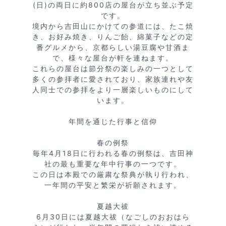
(日)の両日に約800店の屋台が立ち並ぶ予定
です。

境内から吉田山にかけての参道には、たこ焼
き、お好み焼き、りんご飴、綿菓子などの定
番グルメから、京都らしい湯豆腐や甘酒ま
で、様々な屋台が軒を連ねます。

これらの屋台は節分祭の楽しみの一つとして
多くの参拝者に愛されており、家族連れや友
人同士での参拝をより一層楽しいものにして
います。

年間を通じた行事と信仰

春の例祭

毎年4月18日に行われる春の例祭は、吉田神
社の最も重要な年中行事の一つです。

この日は本殿での厳粛な祭典が執り行われ、
一年間の平安と繁栄が祈願されます。

夏越大祓

6月30日には夏越大祓（なごしのおおはら