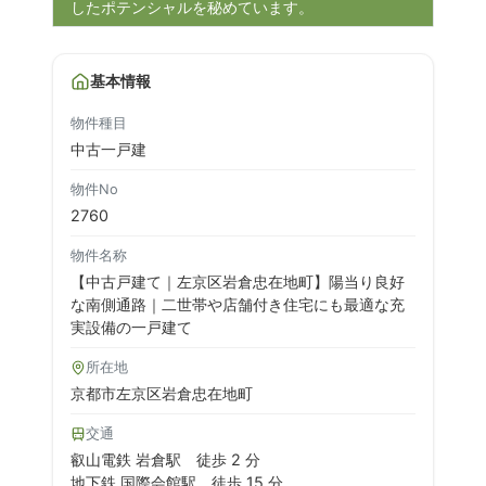
したポテンシャルを秘めています。
基本情報
物件種目
中古一戸建
物件No
2760
物件名称
【中古戸建て｜左京区岩倉忠在地町】陽当り良好
な南側通路｜二世帯や店舗付き住宅にも最適な充
実設備の一戸建て
所在地
京都市左京区岩倉忠在地町
交通
叡山電鉄 岩倉駅
徒歩 2 分
地下鉄 国際会館駅
徒歩 15 分