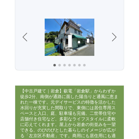
【中古戸建て｜岩倉】叡電「岩倉駅」からわずか
徒歩2分、南側が通路に面した陽当りと通風に恵ま
れた一棟です。元デイサービスの特徴を活かした
水回りが充実した間取りで、東側には居住専用ス
ペースと入口、庭、駐車場も完備。二世帯住宅や
店舗付き住宅など、多彩なライフスタイルに柔軟
に応えてくれます。屋上から岩倉の街並みを一望
できる、のびのびとした暮らしのイメージが広が
る「左京区不動産」です。商用にも居住用にも適