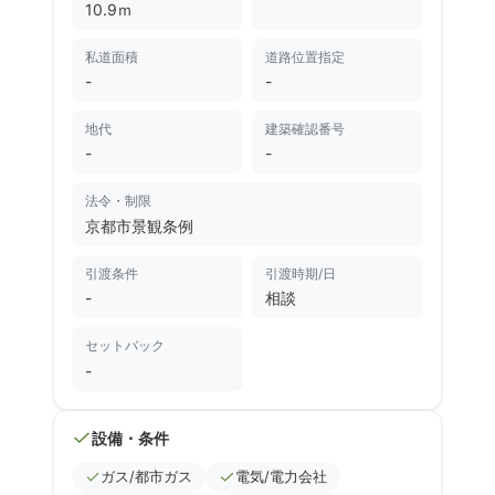
10.9ｍ
私道面積
道路位置指定
-
-
地代
建築確認番号
-
-
法令・制限
京都市景観条例
引渡条件
引渡時期/日
-
相談
セットバック
-
設備・条件
ガス/都市ガス
電気/電力会社