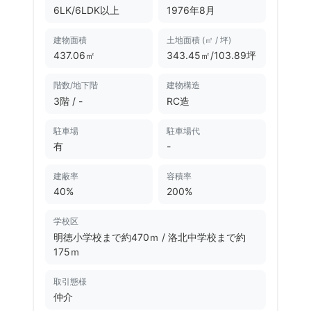
6LK/6LDK以上
1976年
8月
建物面積
土地面積 (㎡ / 坪)
437.06㎡
343.45㎡/103.89坪
階数/地下階
建物構造
3階 / -
RC造
駐車場
駐車場代
有
-
建蔽率
容積率
40%
200%
学校区
明徳小学校まで約470ｍ
/
洛北中学校まで約
175ｍ
取引態様
仲介