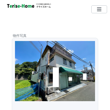
075-712-5185
TEL
営業時間：10：00〜19：00
物件写真
定休日：毎週水曜日 （日・祝日営業しています）
左京区で買いたい
左京区で売りたい
無料相談する
左京区ってどんな街？
リクエスト登録