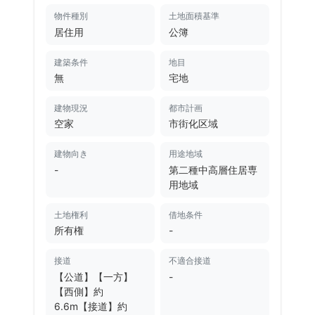
物件種別
土地面積基準
居住用
公簿
建築条件
地目
無
宅地
建物現況
都市計画
空家
市街化区域
建物向き
用途地域
-
第二種中高層住居専
用地域
土地権利
借地条件
所有権
-
接道
不適合接道
【公道】【一方】
-
【西側】約
6.6m【接道】約