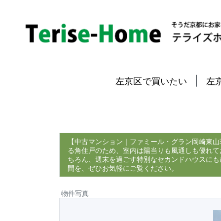
|
左京区で買いたい
左
【中古マンション｜ファミール・グラン岡崎東山
る角住戸のため、室内は陽当りも風通しも優れて
ちろん、週末を過ごす特別なセカンドハウスにも
間を、ぜひお気軽にご覧ください。
物件写真