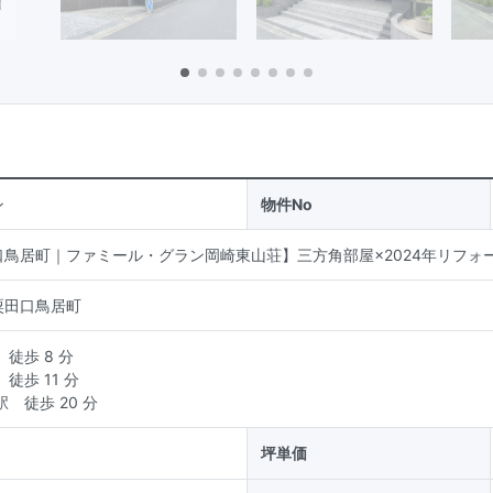
ン
物件No
口鳥居町｜ファミール・グラン岡崎東山荘】三方角部屋×2024年リフォ
粟田口鳥居町
徒歩 8 分
徒歩 11 分
駅
徒歩 20 分
坪単価