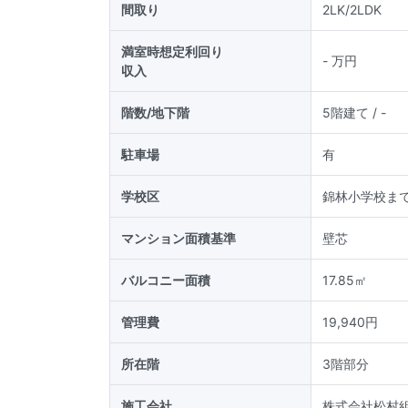
間取り
2LK/2LDK
満室時想定利回り
-
万円
収入
階数/地下階
5階建て
/ -
駐車場
有
学校区
錦林小学校まで
マンション面積基準
壁芯
バルコニー面積
17.85
㎡
管理費
19,940円
所在階
3階部分
施工会社
株式会社松村