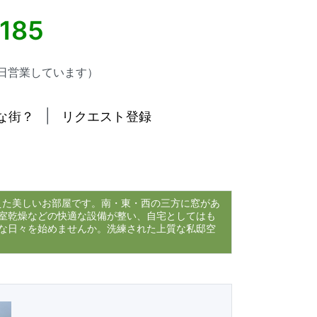
5185
日営業しています）
|
な街？
リクエスト登録
えた美しいお部屋です。南・東・西の三方に窓があ
室乾燥などの快適な設備が整い、自宅としてはも
な日々を始めませんか。洗練された上質な私邸空