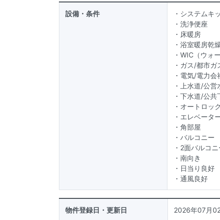
設備・条件
・システムキ
・洗浄便座
・床暖房
・浴室暖房乾
・WIC（ウォ
・ガス/都市ガ
・電気/電力会
・上水道/公営
・下水道/公共
・オートロッ
・エレベータ
・角部屋
・バルコニー
・2面バルコニ
・南向き
・日当り良好
・通風良好
物件登録日・更新日
2026年07月02