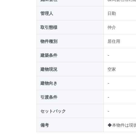
管理人
日勤
取引態様
仲介
物件種別
居住用
建築条件
-
建物現況
空家
建物向き
-
引渡条件
-
セットバック
-
備考
◆本物件は現状