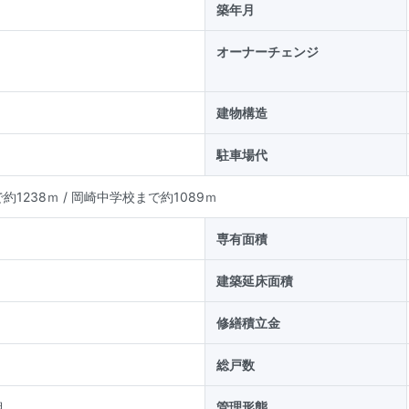
築年月
オーナーチェンジ
建物構造
駐車場代
約1238ｍ
/
岡崎中学校まで約1089ｍ
専有面積
建築延床面積
修繕積立金
総戸数
組
管理形態