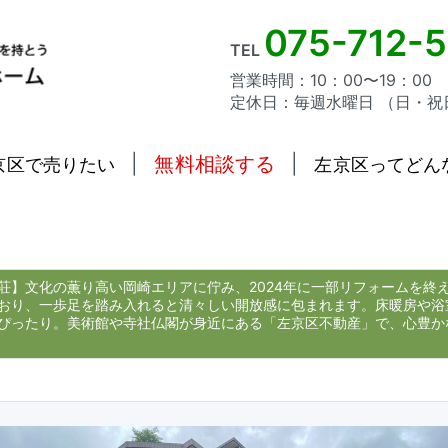
075-712-
TEL
営業時間：10：00〜19：00
定休日：毎週水曜日 （日・祝
|
無料相談する
|
京区で売りたい
左京区ってどん
荘】文化の薫り高い岡崎エリアに佇み、2024年に一部リフォームを終
おり、一歩足を踏み入れると清々しい開放感に包まれます。床暖房や浴
ぴったり。美術館や寺社仏閣が身近にある「左京区不動産」で、心豊か