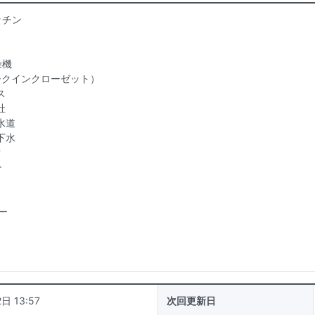
ッチン
燥機
ークインクローゼット）
ス
社
水道
下水
ク
ー
ー
日 13:57
次回更新日