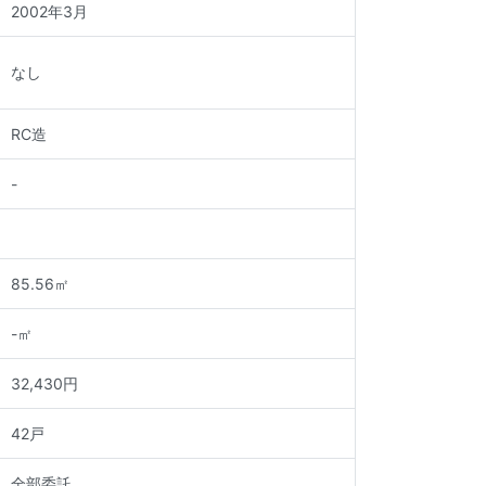
2002年
3月
なし
RC造
-
85.56
㎡
-
㎡
32,430円
42戸
全部委託