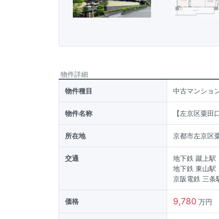
物件詳細
物件種目
中古マンショ
物件名称
【左京区粟田
所在地
京都市左京区
交通
地下鉄 蹴上駅
地下鉄 東山駅
京阪電鉄 三条
9,780
価格
万円