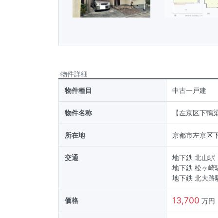
物件詳細
物件種目
中古一戸建
物件名称
【左京区下鴨
所在地
京都市左京区
交通
地下鉄 北山駅
地下鉄 松ヶ崎
地下鉄 北大路
13,700
価格
万円