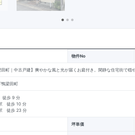
物件No
梁田町｜中古戸建】爽やかな風と光が届くお庭付き。閑静な住宅街で穏
下鴨梁田町
徒歩 9 分
駅
徒歩 10 分
駅
徒歩 23 分
坪単価