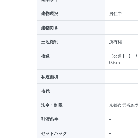
建物現況
居住中
建物向き
-
土地権利
所有権
接道
【公道】【一方
9.5ｍ
私道面積
-
地代
-
法令・制限
京都市景観条
引渡条件
-
セットバック
-