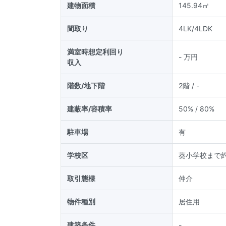
建物面積
145.94
㎡
間取り
4LK/4LDK
満室時想定利回り
-
万円
収入
階数/地下階
2階
/ -
建蔽率/容積率
50
% /
80
%
駐車場
有
学校区
葵小学校まで約
取引態様
仲介
物件種別
居住用
建築条件
-