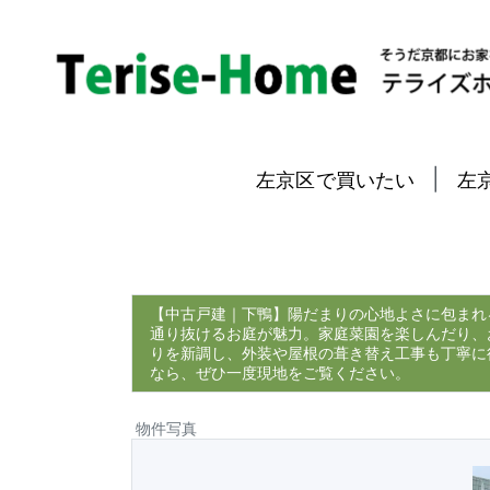
|
左京区で買いたい
左
【中古戸建｜下鴨】陽だまりの心地よさに包まれ
通り抜けるお庭が魅力。家庭菜園を楽しんだり、
りを新調し、外装や屋根の葺き替え工事も丁寧に
なら、ぜひ一度現地をご覧ください。
物件写真