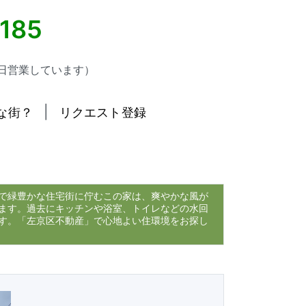
5185
日営業しています）
|
な街？
リクエスト登録
で緑豊かな住宅街に佇むこの家は、爽やかな風が
ます。過去にキッチンや浴室、トイレなどの水回
す。「左京区不動産」で心地よい住環境をお探し