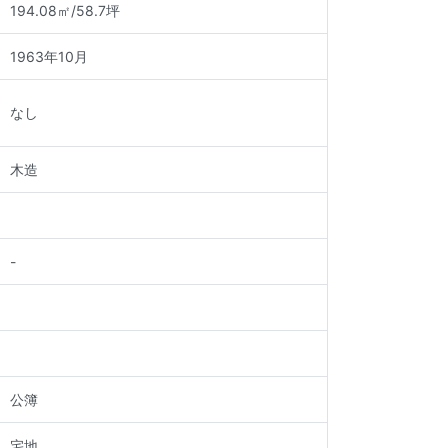
194.08㎡
/
58.7坪
1963年
10月
なし
木造
-
公簿
宅地