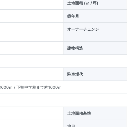
土地面積 (㎡ / 坪)
築年月
オーナーチェンジ
建物構造
駐車場代
600ｍ
/
下鴨中学校まで約1600ｍ
土地面積基準
地目