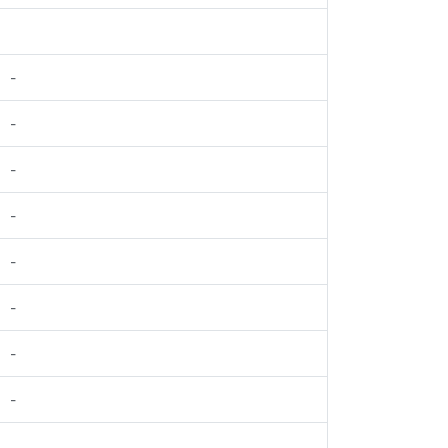
-
-
-
-
-
-
-
-