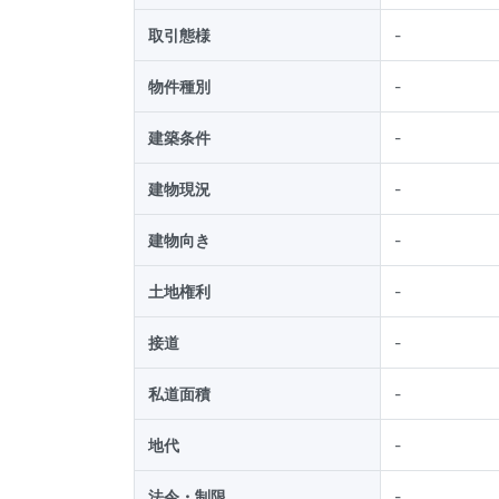
取引態様
-
物件種別
-
建築条件
-
建物現況
-
建物向き
-
土地権利
-
接道
-
私道面積
-
地代
-
法令・制限
-