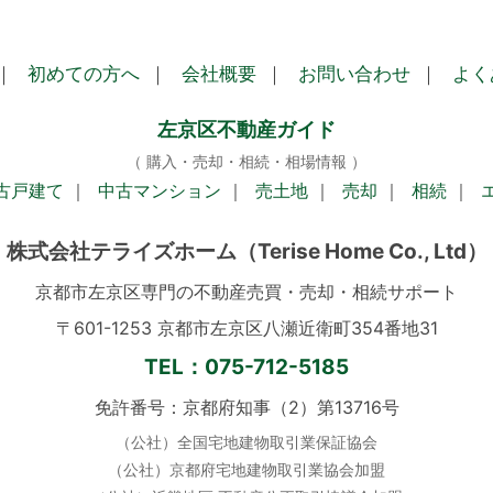
｜
初めての方へ
｜
会社概要
｜
お問い合わせ
｜
よく
左京区不動産ガイド
（ 購入・売却・相続・相場情報 ）
古戸建て
｜
中古マンション
｜
売土地
｜
売却
｜
相続
｜
株式会社テライズホーム
（Terise Home Co., Ltd）
京都市左京区専門の不動産売買・売却・相続サポート
〒601-1253 京都市左京区八瀬近衛町354番地31
TEL：075-712-5185
免許番号：京都府知事（2）第13716号
（公社）全国宅地建物取引業保証協会
（公社）京都府宅地建物取引業協会加盟