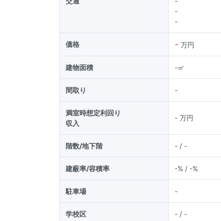
交通
-
-
-
-
価格
万円
建物面積
-
㎡
間取り
-
満室時想定利回り
-
万円
収入
階数/地下階
-
/ -
建蔽率/容積率
-
% /
-
%
駐車場
-
学校区
-
/
-