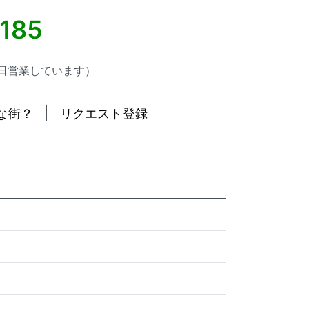
5185
日営業しています）
|
な街？
リクエスト登録