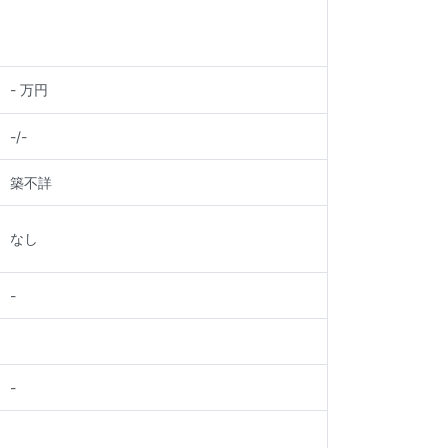
-
万円
-
/
-
築不詳
なし
-
-