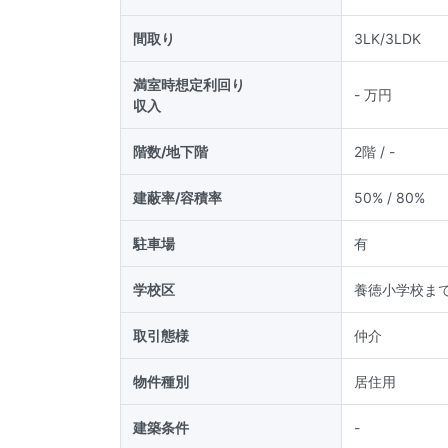
間取り
3LK/3LDK
満室時想定利回り
-
万円
収入
階数/地下階
2階
/ -
建蔽率/容積率
50
% /
80
%
駐車場
有
学校区
養徳小学校まで
取引態様
仲介
物件種別
居住用
建築条件
-