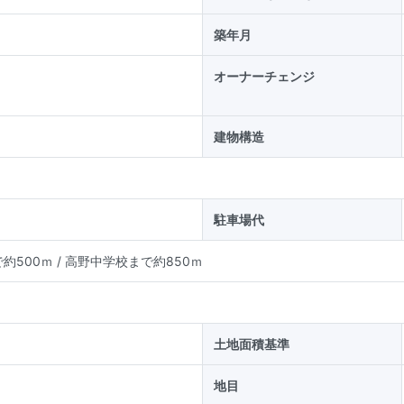
築年月
オーナーチェンジ
建物構造
駐車場代
約500ｍ
/
高野中学校まで約850ｍ
土地面積基準
地目