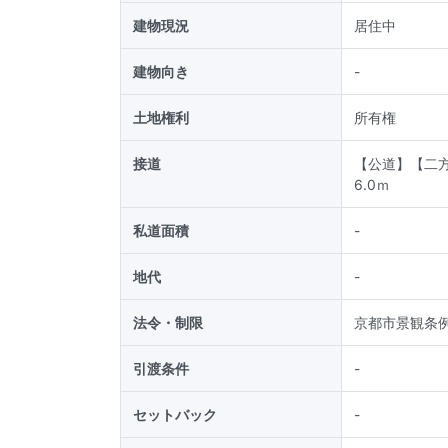
建物現況
居住中
建物向き
-
土地権利
所有権
接道
【公道】【二方
6.0ｍ
私道面積
-
地代
-
法令・制限
京都市景観条
引渡条件
-
セットバック
-