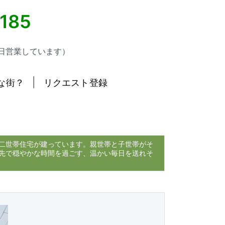
5185
日営業しています）
|
な街？
リクエスト登録
二世帯住宅が建っています。親世帯と子世帯がそ
先で穏やかな時間を過ごす、温かい毎日を送れそ