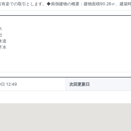
有姿での取引とします。◆南側建物の概要：建物面積90.26㎡、建築
ス
社
水道
下水
日 12:49
次回更新日