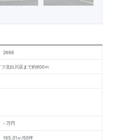
2666
フ北白川店まで約600ｍ
-
万円
165.31㎡
/
50坪