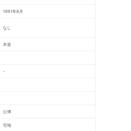
1991年
8月
なし
木造
-
公簿
宅地