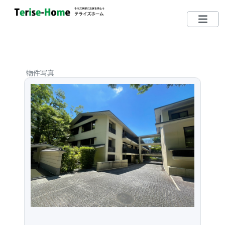
075-712-5185
TEL
営業時間：10：00〜19：00
物件写真
定休日：毎週水曜日 （日・祝日営業しています）
左京区で買いたい
左京区で売りたい
無料相談する
左京区ってどんな街？
リクエスト登録