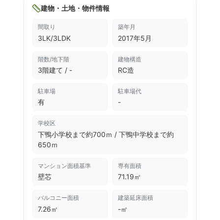
建物・土地・物件情報
間取り
築年月
3LK/3LDK
2017年
5月
階数/地下階
建物構造
3階建て / -
RC造
駐車場
駐車場代
有
-
学校区
下鴨小学校まで約700ｍ
/
下鴨中学校まで約
650ｍ
マンション面積基準
専有面積
壁芯
71.19㎡
バルコニー面積
建築延床面積
7.26㎡
-㎡