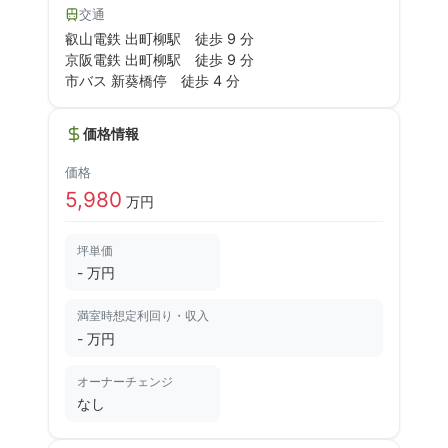
交通
叡山電鉄 出町柳駅
徒歩 9 分
京阪電鉄 出町柳駅
徒歩 9 分
市バス 新葵橋停
徒歩 4 分
価格情報
価格
5,980
万円
坪単価
- 万円
満室時想定利回り・収入
-
万円
オーナーチェンジ
なし