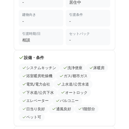
-
居住中
建物向き
引渡条件
-
-
引渡時期/日
セットバック
相談
-
設備・条件
システムキッチン
洗浄便座
床暖房
浴室暖房乾燥機
ガス/都市ガス
電気/電力会社
上水道/公営水道
下水道/公共下水
オートロック
エレベーター
バルコニー
日当り良好
通風良好
1階部分
ペット可