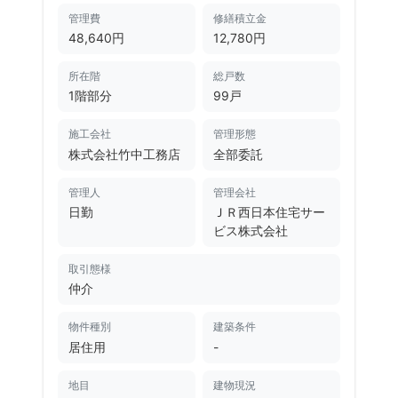
管理費
修繕積立金
48,640円
12,780円
所在階
総戸数
1階部分
99戸
施工会社
管理形態
株式会社竹中工務店
全部委託
管理人
管理会社
日勤
ＪＲ西日本住宅サー
ビス株式会社
取引態様
仲介
物件種別
建築条件
居住用
-
地目
建物現況