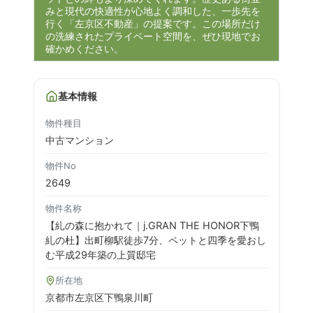
みと現代の快適性が心地よく調和した、一歩先を
行く「左京区不動産」の提案です。この場所だけ
の洗練されたプライベート空間を、ぜひ現地でお
確かめください。
基本情報
物件種目
中古マンション
物件No
2649
物件名称
【糺の森に抱かれて｜j.GRAN THE HONOR下鴨
糺の杜】出町柳駅徒歩7分、ペットと四季を愛おし
む平成29年築の上質邸宅
所在地
京都市左京区下鴨泉川町