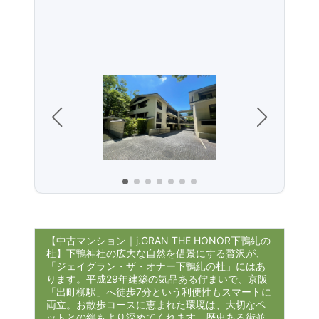
【中古マンション｜j.GRAN THE HONOR下鴨糺の
杜】下鴨神社の広大な自然を借景にする贅沢が、
「ジェイグラン・ザ・オナー下鴨糺の杜」にはあ
ります。平成29年建築の気品ある佇まいで、京阪
「出町柳駅」へ徒歩7分という利便性もスマートに
両立。お散歩コースに恵まれた環境は、大切なペ
ットとの絆もより深めてくれます。歴史ある街並