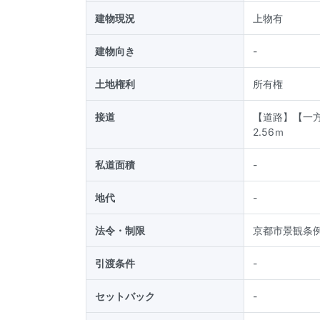
建物現況
上物有
建物向き
-
土地権利
所有権
接道
【道路】【一方
2.56ｍ
私道面積
-
地代
-
法令・制限
京都市景観条
引渡条件
-
セットバック
-