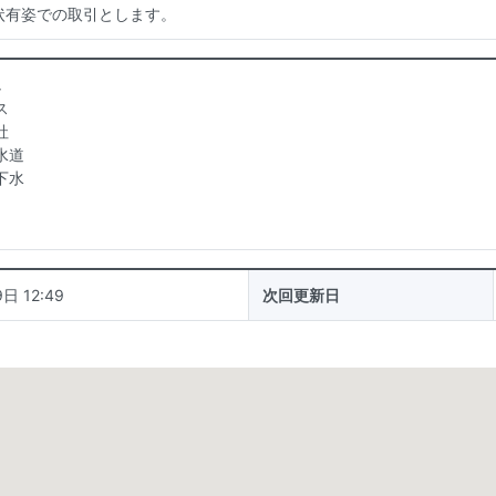
状有姿での取引とします。
し
ス
社
水道
下水
日 12:49
次回更新日