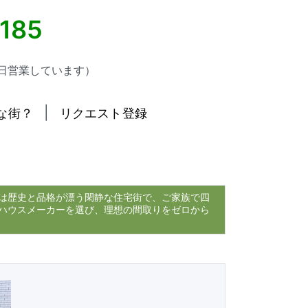
5185
日営業しています）
|
な街？
リクエスト登録
は歴史と品格が漂う閑静な住宅街で、ご家族で四
ハウスメーカーを選び、理想の間取りをゼロから