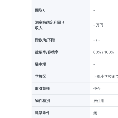
間取り
-
満室時想定利回り
-
万円
収入
階数/地下階
-
/ -
建蔽率/容積率
60
% /
100
%
駐車場
-
学校区
下鴨小学校まで
取引態様
仲介
物件種別
居住用
建築条件
無