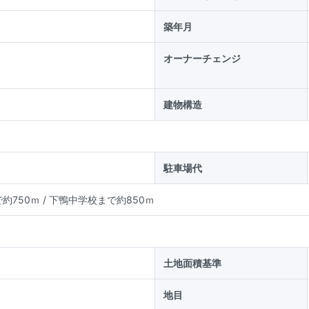
築年月
オーナーチェンジ
建物構造
駐車場代
約750ｍ
/
下鴨中学校まで約850ｍ
土地面積基準
地目