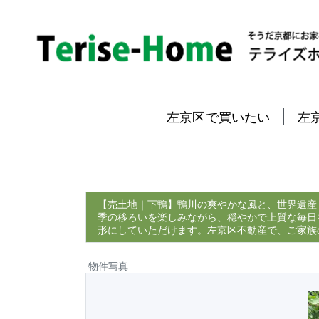
|
左京区で買いたい
左
【売土地｜下鴨】鴨川の爽やかな風と、世界遺産
季の移ろいを楽しみながら、穏やかで上質な毎日
形にしていただけます。左京区不動産で、ご家族
物件写真