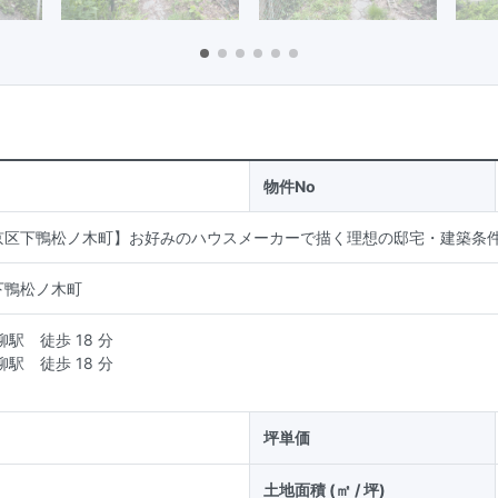
物件No
京区下鴨松ノ木町】お好みのハウスメーカーで描く理想の邸宅・建築条
下鴨松ノ木町
柳駅
徒歩 18 分
柳駅
徒歩 18 分
坪単価
土地面積 (㎡ / 坪)