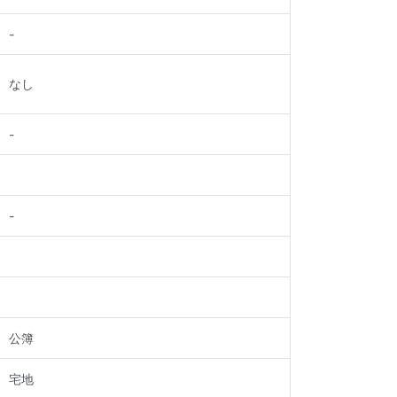
-
なし
-
-
公簿
宅地