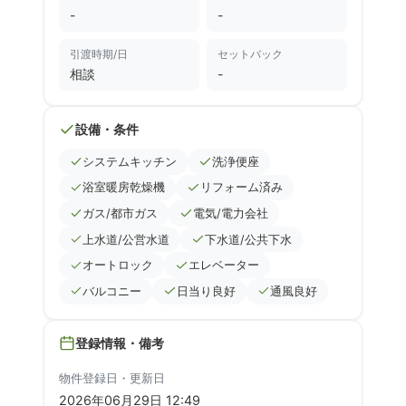
-
-
引渡時期/日
セットバック
相談
-
設備・条件
システムキッチン
洗浄便座
浴室暖房乾燥機
リフォーム済み
ガス/都市ガス
電気/電力会社
上水道/公営水道
下水道/公共下水
オートロック
エレベーター
バルコニー
日当り良好
通風良好
登録情報・備考
物件登録日・更新日
2026年06月29日 12:49