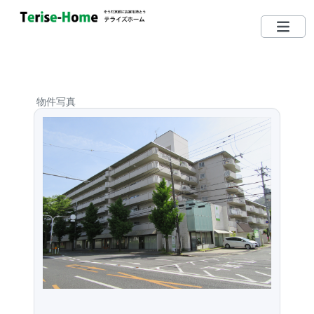
075-712-5185
TEL
営業時間：10：00〜19：00
物件写真
定休日：毎週水曜日 （日・祝日営業しています）
左京区で買いたい
左京区で売りたい
無料相談する
左京区ってどんな街？
リクエスト登録