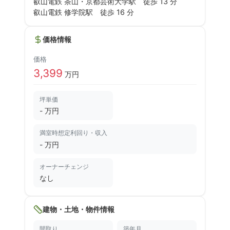
叡山電鉄 茶山・京都芸術大学駅
徒歩 13 分
叡山電鉄 修学院駅
徒歩 16 分
価格情報
価格
3,399
万円
坪単価
- 万円
満室時想定利回り・収入
-
万円
オーナーチェンジ
なし
建物・土地・物件情報
間取り
築年月