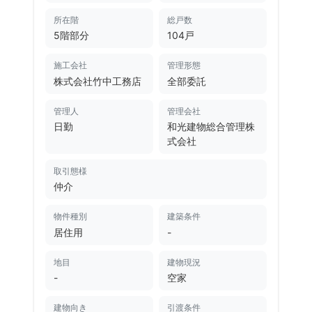
所在階
総戸数
5階部分
104戸
施工会社
管理形態
株式会社竹中工務店
全部委託
管理人
管理会社
日勤
和光建物総合管理株
式会社
取引態様
仲介
物件種別
建築条件
居住用
-
地目
建物現況
-
空家
建物向き
引渡条件