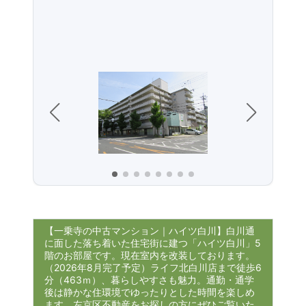
【一乗寺の中古マンション｜ハイツ白川】白川通
に面した落ち着いた住宅街に建つ「ハイツ白川」5
階のお部屋です。現在室内を改装しております。
（2026年8月完了予定）ライフ北白川店まで徒歩6
分（463ｍ）、暮らしやすさも魅力。通勤・通学
後は静かな住環境でゆったりとした時間を楽しめ
ます。左京区不動産をお探しの方にぜひご覧いた