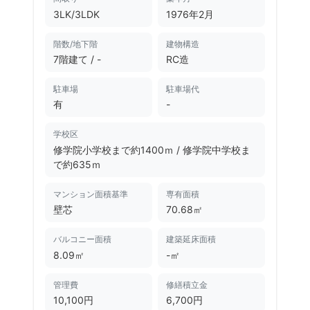
3LK/3LDK
1976年
2月
階数/地下階
建物構造
7階建て / -
RC造
駐車場
駐車場代
有
-
学校区
修学院小学校まで約1400ｍ
/
修学院中学校ま
で約635ｍ
マンション面積基準
専有面積
壁芯
70.68㎡
バルコニー面積
建築延床面積
8.09㎡
-㎡
管理費
修繕積立金
10,100円
6,700円