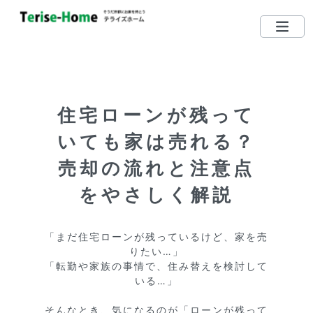
075-712-5185
TEL
営業時間：10：00〜19：00
住宅ローンが残って
定休日：毎週水曜日 （日・祝日営業しています）
いても家は売れる？
左京区で買いたい
売却の流れと注意点
左京区で売りたい
をやさしく解説
無料相談する
「まだ住宅ローンが残っているけど、家を売
左京区ってどんな街？
りたい…」

「転勤や家族の事情で、住み替えを検討して
いる…」

リクエスト登録
そんなとき、気になるのが「ローンが残って