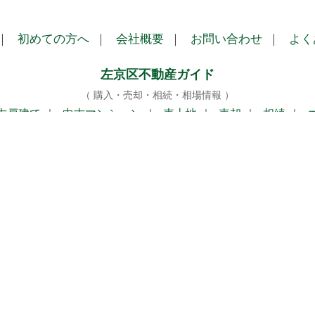
｜
初めての方へ
｜
会社概要
｜
お問い合わせ
｜
よく
左京区不動産ガイド
（ 購入・売却・相続・相場情報 ）
古戸建て
｜
中古マンション
｜
売土地
｜
売却
｜
相続
｜
株式会社テライズホーム
（Terise Home Co., Ltd）
京都市左京区専門の不動産売買・売却・相続サポート
〒601-1253 京都市左京区八瀬近衛町354番地31
TEL：075-712-5185
免許番号：京都府知事（2）第13716号
（公社）全国宅地建物取引業保証協会
（公社）京都府宅地建物取引業協会加盟
（公社）近畿地区 不動産公正取引協議会加盟