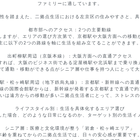
ファミリーに適しています。

性を踏まえた、二拠点生活における左京区の住みやすさと、具
都市部へのアクセス：2つの主要動線

しますが、エリアの選び方次第で、京都駅や大阪方面への移動が
主に以下の2つの路線を軸に生活を組み立てることができます。
出町柳駅周辺（京阪本線）：大阪方面への直通アクセス

すれば、大阪のビジネス街である淀屋橋駅や北浜駅まで乗り換えな
て通勤・移動ができる点がシニア層や仕事を持つ人にとって大
駅・松ヶ崎駅周辺（地下鉄烏丸線）：京都駅・新幹線への直通
線の国際会館駅からは、新幹線が発着する京都駅まで直通で約2
いは遠方からの移動が多い二拠点生活者にとって、ストレスの
ライフスタイル別：生活を具体化するエリア選び

した場合、どのような日常になるのか、ターゲット別の生活イメ
シニア層：医療と文化環境が整う「岩倉・松ヶ崎エリア」

年齢を重ねてからの二拠点生活では、日々の安心感が重要です。