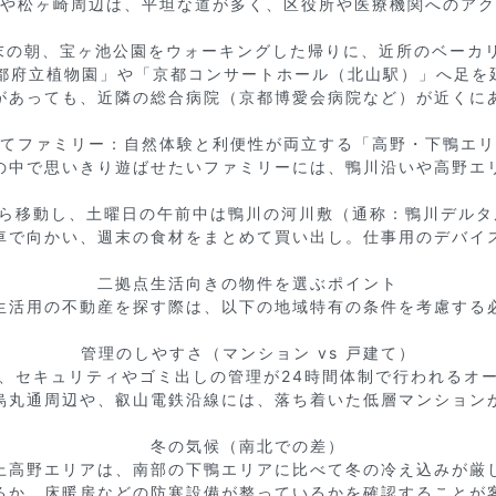
や松ヶ崎周辺は、平坦な道が多く、区役所や医療機関へのアク
週末の朝、宝ヶ池公園をウォーキングした帰りに、近所のベーカリ
都府立植物園」や「京都コンサートホール（北山駅）」へ足を
があっても、近隣の総合病院（京都博愛会病院など）が近くにあ
てファミリー：自然体験と利便性が両立する「高野・下鴨エリ
の中で思いきり遊ばせたいファミリーには、鴨川沿いや高野エリ
から移動し、土曜日の午前中は鴨川の河川敷（通称：鴨川デルタ
車で向かい、週末の食材をまとめて買い出し。仕事用のデバイス
二拠点生活向きの物件を選ぶポイント

生活用の不動産を探す際は、以下の地域特有の条件を考慮する必
管理のしやすさ（マンション vs 戸建て）

、セキュリティやゴミ出しの管理が24時間体制で行われるオー
烏丸通周辺や、叡山電鉄沿線には、落ち着いた低層マンションが
冬の気候（南北での差）

上高野エリアは、南部の下鴨エリアに比べて冬の冷え込みが厳し
るか、床暖房などの防寒設備が整っているかを確認することが客