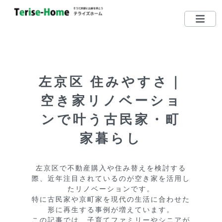
075-712-5185
TEL
営業時間：10：00〜19：00
左京区 住みやすさ｜
定休日：毎週水曜日 （日・祝日営業しています）
空き家リノベーショ
左京区で買いたい
ンで叶う古民家・町
左京区で売りたい
家暮らし
無料相談する
左京区で不動産購入や住み替えを検討する
際、近年注目されているのが空き家を活用し
左京区ってどんな街？
たリノベーションです。

特に古民家や京町家を現代の生活に合わせた
リクエスト登録
形に再生する事例が増えています。

この記事では、子育てファミリーやシニアが