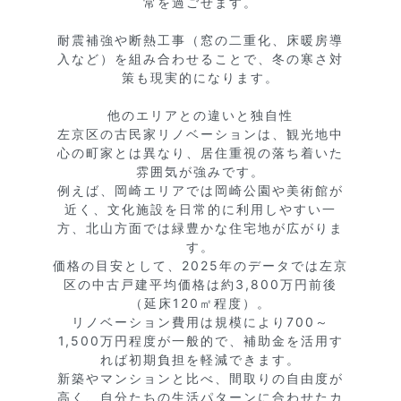
常を過ごせます。

耐震補強や断熱工事（窓の二重化、床暖房導
入など）を組み合わせることで、冬の寒さ対
策も現実的になります。

他のエリアとの違いと独自性

左京区の古民家リノベーションは、観光地中
心の町家とは異なり、居住重視の落ち着いた
雰囲気が強みです。

例えば、岡崎エリアでは岡崎公園や美術館が
近く、文化施設を日常的に利用しやすい一
方、北山方面では緑豊かな住宅地が広がりま
す。

価格の目安として、2025年のデータでは左京
区の中古戸建平均価格は約3,800万円前後
（延床120㎡程度）。

リノベーション費用は規模により700～
1,500万円程度が一般的で、補助金を活用す
れば初期負担を軽減できます。

新築やマンションと比べ、間取りの自由度が
高く、自分たちの生活パターンに合わせたカ