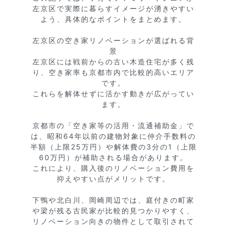
左京区で実際に暮らすイメージが湧きやすい
よう、具体的なポイントをまとめます。

左京区の空き家リノベーションが選ばれる背
景

左京区には戦前からの古い木造住宅が多く残
り、空き家率も京都市内で比較的高いエリア
です。

これらを解体せずに活かす動きが広がってい
ます。

京都市の「空き家等の活用・流通補助金」で
は、昭和64年以前の建物対象に仲介手数料の
半額（上限25万円）や解体費の3分の1（上限
60万円）が補助される場合があります。

これにより、購入後のリノベーション費用を
抑えやすい点がメリットです。

下鴨や北白川、岡崎周辺では、庭付きの町家
や梁が残る古民家が比較的見つかりやすく、
リノベーション向きの物件として取引されて