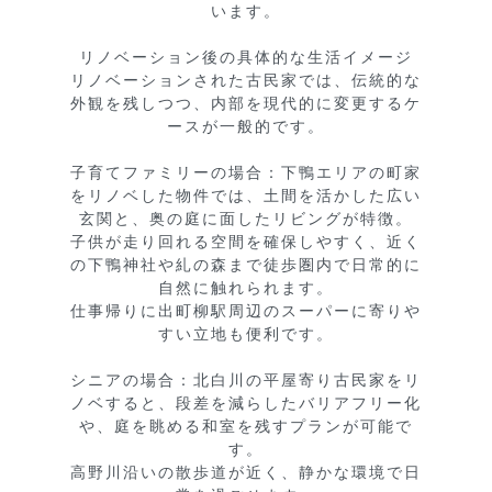
います。

リノベーション後の具体的な生活イメージ

リノベーションされた古民家では、伝統的な
外観を残しつつ、内部を現代的に変更するケ
ースが一般的です。

子育てファミリーの場合：下鴨エリアの町家
をリノベした物件では、土間を活かした広い
玄関と、奥の庭に面したリビングが特徴。

子供が走り回れる空間を確保しやすく、近く
の下鴨神社や糺の森まで徒歩圏内で日常的に
自然に触れられます。

仕事帰りに出町柳駅周辺のスーパーに寄りや
すい立地も便利です。

シニアの場合：北白川の平屋寄り古民家をリ
ノベすると、段差を減らしたバリアフリー化
や、庭を眺める和室を残すプランが可能で
す。

高野川沿いの散歩道が近く、静かな環境で日