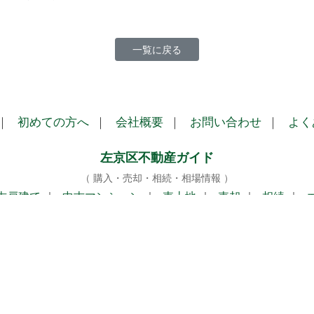
一覧に戻る
｜
初めての方へ
｜
会社概要
｜
お問い合わせ
｜
よく
左京区不動産ガイド
（ 購入・売却・相続・相場情報 ）
古戸建て
｜
中古マンション
｜
売土地
｜
売却
｜
相続
｜
株式会社テライズホーム
（Terise Home Co., Ltd）
京都市左京区専門の不動産売買・売却・相続サポート
〒601-1253 京都市左京区八瀬近衛町354番地31
TEL：075-712-5185