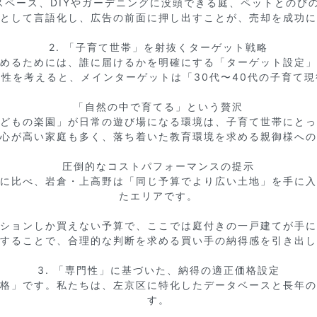
スペース、DIYやガーデニングに没頭できる庭、ペットとのびの
として言語化し、広告の前面に押し出すことが、売却を成功に
2. 「子育て世帯」を射抜くターゲット戦略

めるためには、誰に届けるかを明確にする「ターゲット設定」
性を考えると、メインターゲットは「30代〜40代の子育て現
「自然の中で育てる」という贅沢

どもの楽園」が日常の遊び場になる環境は、子育て世帯にとっ
心が高い家庭も多く、落ち着いた教育環境を求める親御様への
圧倒的なコストパフォーマンスの提示

に比べ、岩倉・上高野は「同じ予算でより広い土地」を手に入
たエリアです。

ンションしか買えない予算で、ここでは庭付きの一戸建てが手に
することで、合理的な判断を求める買い手の納得感を引き出し
3. 「専門性」に基づいた、納得の適正価格設定

格」です。私たちは、左京区に特化したデータベースと長年の
す。
