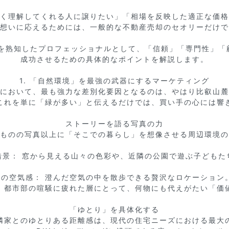
く理解してくれる人に譲りたい」「相場を反映した適正な価格
想いに応えるためには、一般的な不動産売却のセオリーだけで
を熟知したプロフェッショナルとして、「信頼」「専門性」「
成功させるための具体的なポイントを解説します。

1. 「自然環境」を最強の武器にするマーケティング

において、最も強力な差別化要因となるのは、やはり比叡山麓
これを単に「緑が多い」と伝えるだけでは、買い手の心には響き
ストーリーを語る写真の力

ものの写真以上に「そこでの暮らし」を想像させる周辺環境の
借景： 窓から見える山々の色彩や、近隣の公園で遊ぶ子どもたち
朝の空気感： 澄んだ空気の中を散歩できる贅沢なロケーション。 
、都市部の喧騒に疲れた層にとって、何物にも代えがたい「価値
「ゆとり」を具体化する

隣家とのゆとりある距離感は、現代の住宅ニーズにおける最大の