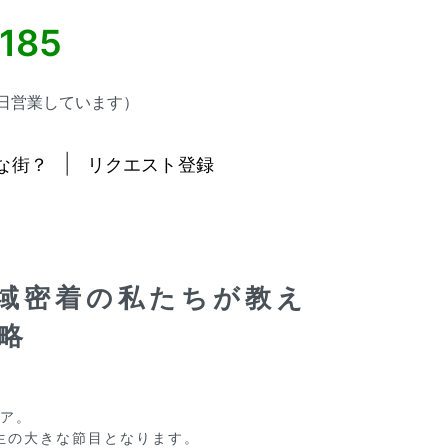
5185
日営業しています）
|
な街？
リクエスト登録
域密着の私たちが教え
略
ア。

の大きな節目となります。
