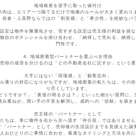
地域格差を逆手に取った値付け

市内は、エリア一つ隔てるだけで地価のルールが大きく変わりま
、岩倉・上高野ならではの「割安感」と「希少性」を絶妙なバラ
設定は物件を陳腐化させ、安すぎる設定は売主様の利益を損な
独自のポテンシャルを掛け合わせ、「納得して売れる、納得し
門性です。

4. 地域密着型パートナーを選ぶべき理由

売却の成否を分けるのは「どの不動産会社に託すか」という選
大手にはない「現場感」と「顧客志向」

ル通りの対応になりがちですが、地域密着の私たちは、その街
り尽くしています。

積み重ねが、買い手の不安を解消し、成約への「信頼」を築きま
売主様の「パートナー」として

たちは、単に物件を右から左へ流す「仲介役」ではありません
ぐ「パートナー」として、売却後の生活設計までを見据えた誠実
人おひとりのご事情に合わせ、最適なタイミングと方法を共に