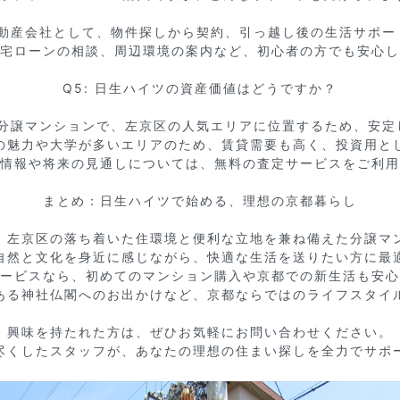
不動産会社として、物件探しから契約、引っ越し後の生活サポー
宅ローンの相談、周辺環境の案内など、初心者の方でも安心し
Q5: 日生ハイツの資産価値はどうですか？

の分譲マンションで、左京区の人気エリアに位置するため、安定
の魅力や大学が多いエリアのため、賃貸需要も高く、投資用とし
情報や将来の見通しについては、無料の査定サービスをご利用
まとめ：日生ハイツで始める、理想の京都暮らし

、左京区の落ち着いた住環境と便利な立地を兼ね備えた分譲マン
自然と文化を身近に感じながら、快適な生活を送りたい方に最適
ービスなら、初めてのマンション購入や京都での新生活も安心
ある神社仏閣へのお出かけなど、京都ならではのライフスタイル
興味を持たれた方は、ぜひお気軽にお問い合わせください。

尽くしたスタッフが、あなたの理想の住まい探しを全力でサポ