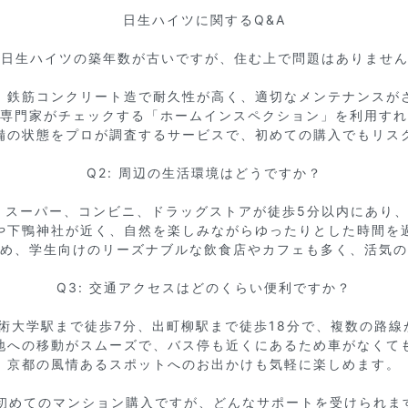
日生ハイツに関するQ&A

: 日生ハイツの築年数が古いですが、住む上で問題はありません
すが、鉄筋コンクリート造で耐久性が高く、適切なメンテナンスが
専門家がチェックする「ホームインスペクション」を利用すれ
備の状態をプロが調査するサービスで、初めての購入でもリスク
Q2: 周辺の生活環境はどうですか？

は、スーパー、コンビニ、ドラッグストアが徒歩5分以内にあり、
や下鴨神社が近く、自然を楽しみながらゆったりとした時間を過
め、学生向けのリーズナブルな飲食店やカフェも多く、活気の
Q3: 交通アクセスはどのくらい便利ですか？

芸術大学駅まで徒歩7分、出町柳駅まで徒歩18分で、複数の路線
地への移動がスムーズで、バス停も近くにあるため車がなくても
京都の風情あるスポットへのお出かけも気軽に楽しめます。

: 初めてのマンション購入ですが、どんなサポートを受けられます