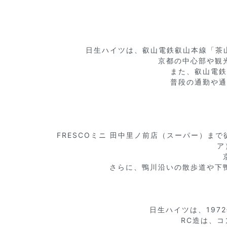
日生ハイツは、叡山電鉄叡山本線「茶山
京都の中心部や観
また、叡山電鉄
普段の通勤や通
FRESCOミニ 田中里ノ前店（スーパー）ま
ア
さらに、鴨川沿いの散歩道や下
日生ハイツは、197
RC造は、