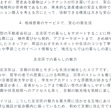
ますが、歴史ある建物はメンテナンスが行き届いており、安心
地権利が所有権であるため、将来的な資産価値の安定も期待で
ション購入を考える方にとって、信頼できる構造は大きな安心
4. 地域密着のサービスで、安心の新生活

型の不動産会社は、左京区での暮らしをサポートすることに特
る際には、物件選びから契約、アフターサポートまで、きめ細や
したスタッフが、周辺のおすすめスポットや生活のコツを丁寧
ェや季節ごとのイベント情報など、地元ならではの暮らしの楽し
左京区での暮らしの魅力

左京区は、京都の伝統とモダンな生活が融合したエリアです。

歩や、哲学の道での思索にふける時間は、日常のストレスを癒し
や京都芸術大学が近く、学生やアカデミックな雰囲気が好きな方
書店が多く、若者からシニアまで幅広い世代が暮らしやすい環
園や伏見稲荷へのアクセスも良く、京都の観光地を気軽に楽し
イツは、こうした左京区の魅力を最大限に活かせる立地にあり
要な施設が徒歩圏内に揃っているため、初めて京都に住む方でも