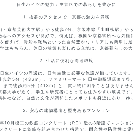
日生ハイツの魅力：左京区での暮らしを豊かに

1. 抜群のアクセスで、京都の魅力を満喫

・京都芸術大学駅」から徒歩7分、京阪本線「出町柳駅」から
光地へのアクセスが良好で、例えば、祇園や京都御所へも気軽に
を使えば、貴船や鞍馬といった自然豊かなエリアにも簡単に足
学はもちろん、休日の散策も楽しめる立地は、京都暮らしの大
2. 生活に便利な周辺環境

日生ハイツの周辺は、日常生活に必要な施設が揃っています。

で徒歩約5分（436m）、ファミリーマート 田中御蔭通店まで徒
）まで徒歩約5分（413m）と、買い物に困ることはありません
京都大学が近く、学生や研究者にとっても住みやすい環境です。
鴨神社など、自然と文化が調和したスポットも身近にあり、ゆっ
3. 安心の建物構造と歴史あるマンション

2年10月竣工の鉄筋コンクリート（RC）造の3階建てマンション
コンクリートに鉄筋を組み合わせた構造で、耐久性や防音性に優れ