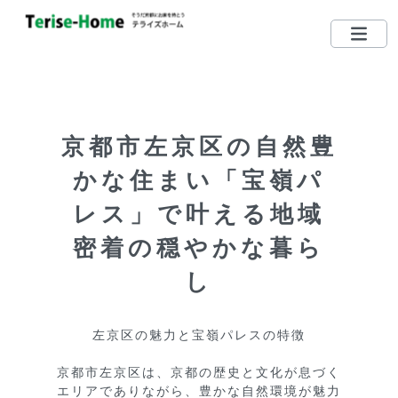
075-712-5185
TEL
営業時間：10：00〜19：00
京都市左京区の自然豊
定休日：毎週水曜日 （日・祝日営業しています）
かな住まい「宝嶺パ
左京区で買いたい
レス」で叶える地域
左京区で売りたい
密着の穏やかな暮ら
無料相談する
し
左京区ってどんな街？
左京区の魅力と宝嶺パレスの特徴

リクエスト登録
京都市左京区は、京都の歴史と文化が息づく
エリアでありながら、豊かな自然環境が魅力