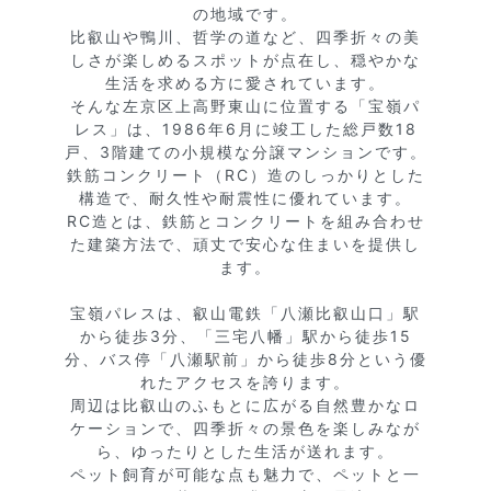
の地域です。

比叡山や鴨川、哲学の道など、四季折々の美
しさが楽しめるスポットが点在し、穏やかな
生活を求める方に愛されています。

そんな左京区上高野東山に位置する「宝嶺パ
レス」は、1986年6月に竣工した総戸数18
戸、3階建ての小規模な分譲マンションです。

鉄筋コンクリート（RC）造のしっかりとした
構造で、耐久性や耐震性に優れています。

RC造とは、鉄筋とコンクリートを組み合わせ
た建築方法で、頑丈で安心な住まいを提供し
ます。

宝嶺パレスは、叡山電鉄「八瀬比叡山口」駅
から徒歩3分、「三宅八幡」駅から徒歩15
分、バス停「八瀬駅前」から徒歩8分という優
れたアクセスを誇ります。

周辺は比叡山のふもとに広がる自然豊かなロ
ケーションで、四季折々の景色を楽しみなが
ら、ゆったりとした生活が送れます。

ペット飼育が可能な点も魅力で、ペットと一