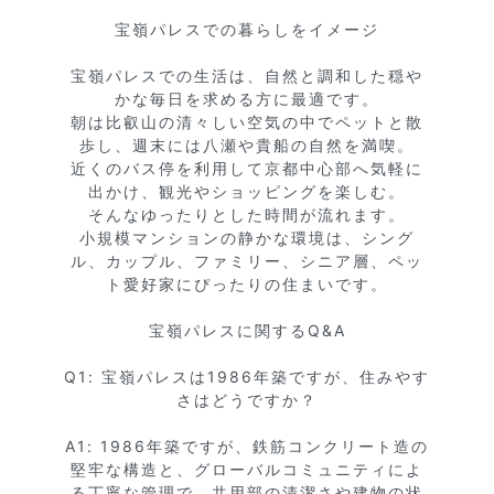
宝嶺パレスでの暮らしをイメージ

宝嶺パレスでの生活は、自然と調和した穏や
かな毎日を求める方に最適です。

朝は比叡山の清々しい空気の中でペットと散
歩し、週末には八瀬や貴船の自然を満喫。

近くのバス停を利用して京都中心部へ気軽に
出かけ、観光やショッピングを楽しむ。

そんなゆったりとした時間が流れます。

小規模マンションの静かな環境は、シング
ル、カップル、ファミリー、シニア層、ペッ
ト愛好家にぴったりの住まいです。

宝嶺パレスに関するQ&A

Q1: 宝嶺パレスは1986年築ですが、住みやす
さはどうですか？

A1: 1986年築ですが、鉄筋コンクリート造の
堅牢な構造と、グローバルコミュニティによ
る丁寧な管理で、共用部の清潔さや建物の状