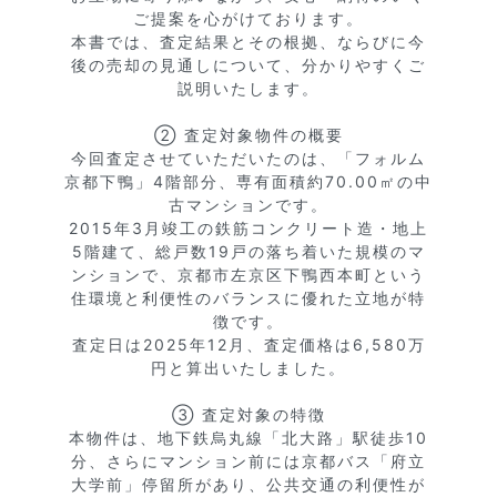
ご提案を心がけております。

本書では、査定結果とその根拠、ならびに今
後の売却の見通しについて、分かりやすくご
説明いたします。

② 査定対象物件の概要

今回査定させていただいたのは、「フォルム
京都下鴨」4階部分、専有面積約70.00㎡の中
古マンションです。

2015年3月竣工の鉄筋コンクリート造・地上
5階建て、総戸数19戸の落ち着いた規模のマ
ンションで、京都市左京区下鴨西本町という
住環境と利便性のバランスに優れた立地が特
徴です。

査定日は2025年12月、査定価格は6,580万
円と算出いたしました。

③ 査定対象の特徴

本物件は、地下鉄烏丸線「北大路」駅徒歩10
分、さらにマンション前には京都バス「府立
大学前」停留所があり、公共交通の利便性が