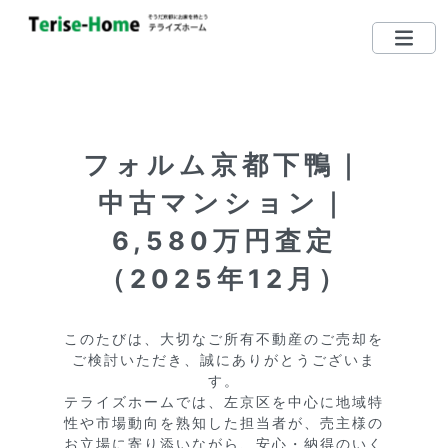
075-712-5185
TEL
営業時間：10：00〜19：00
フォルム京都下鴨｜
定休日：毎週水曜日 （日・祝日営業しています）
中古マンション｜
左京区で買いたい
6,580万円査定
左京区で売りたい
（2025年12月）
無料相談する
このたびは、大切なご所有不動産のご売却を
ご検討いただき、誠にありがとうございま
左京区ってどんな街？
す。

テライズホームでは、左京区を中心に地域特
リクエスト登録
性や市場動向を熟知した担当者が、売主様の
お立場に寄り添いながら、安心・納得のいく