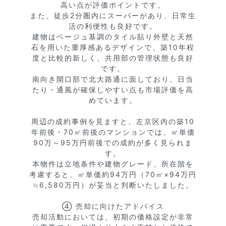
高い点が評価ポイントです。

また、徒歩2分圏内にスーパーがあり、日常生
活の利便性も良好です。

建物はベージュ基調のタイル貼り外壁と天然
石を用いた重厚感あるデザインで、築10年程
度と比較的新しく、共用部の管理状態も良好
です。

南向き開口部で北大路通に面しており、日当
たり・通風が確保しやすい点も市場評価を高
めています。

周辺の成約事例を見ますと、左京区内の築10
年前後・70㎡前後のマンションでは、㎡単価
90万～95万円前後での成約が多く見られま
す。

本物件は立地条件や建物グレード、所在階を
考慮すると、㎡単価約94万円（70㎡×94万円
≒6,580万円）が妥当と判断いたしました。

④ 売却に向けたアドバイス

売却活動においては、初期の価格設定が非常