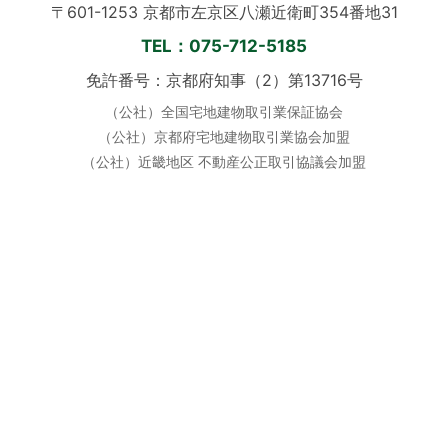
〒601-1253 京都市左京区八瀬近衛町354番地31
TEL：075-712-5185
免許番号：京都府知事（2）第13716号
（公社）全国宅地建物取引業保証協会
（公社）京都府宅地建物取引業協会加盟
（公社）近畿地区 不動産公正取引協議会加盟
定休日：毎週水曜日 ／ 土日祝も営業
営業時間：10:00〜19:00
公式SNS
📞 お電話でのご相談はこちら
当サイトに掲載している写真・画像・図面等の無断転載を固