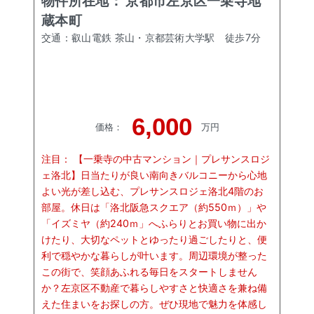
物件所在地：
京都市左京区一乗寺地
蔵本町
交通：
叡山電鉄 茶山・京都芸術大学駅
徒歩
7
分
6,000
価格
：
万円
注目：
【一乗寺の中古マンション｜プレサンスロジ
ェ洛北】日当たりが良い南向きバルコニーから心地
よい光が差し込む、プレサンスロジェ洛北4階のお
部屋。休日は「洛北阪急スクエア（約550ｍ）」や
「イズミヤ（約240ｍ」へふらりとお買い物に出か
けたり、大切なペットとゆったり過ごしたりと、便
利で穏やかな暮らしが叶います。周辺環境が整った
この街で、笑顔あふれる毎日をスタートしません
か？左京区不動産で暮らしやすさと快適さを兼ね備
えた住まいをお探しの方。ぜひ現地で魅力を体感し