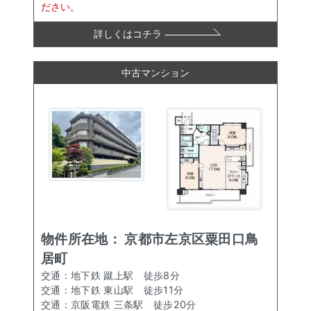
ださい。
詳しくはコチラ
中古マンション
物件所在地：
京都市左京区粟田口鳥
居町
交通：
地下鉄 蹴上駅
徒歩
8
分
交通：
地下鉄 東山駅
徒歩
11
分
交通：
京阪電鉄 三条駅
徒歩
20
分