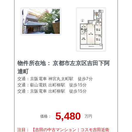
物件所在地：
京都市左京区吉田下阿
達町
交通：
京阪電車 神宮丸太町駅
徒歩
7
分
交通：
叡山電鉄 出町柳駅
徒歩
15
分
交通：
京阪電車 出町柳駅
徒歩
15
分
5,480
価格
：
万円
注目：
【吉田の中古マンション｜コスモ吉田近衛