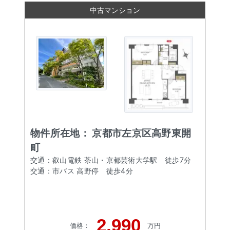
中古マンション
物件所在地：
京都市左京区高野東開
町
交通：
叡山電鉄 茶山・京都芸術大学駅
徒歩
7
分
交通：
市バス 高野停
徒歩
4
分
2,990
価格
：
万円