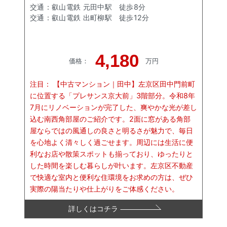
交通：
叡山電鉄 元田中駅
徒歩
8
分
交通：
叡山電鉄 出町柳駅
徒歩
12
分
4,180
価格
：
万円
注目：
【中古マンション｜田中】左京区田中門前町
に位置する「プレサンス京大前」3階部分。令和8年
7月にリノベーションが完了した、爽やかな光が差し
込む南西角部屋のご紹介です。2面に窓がある角部
屋ならではの風通しの良さと明るさが魅力で、毎日
を心地よく清々しく過ごせます。周辺には生活に便
利なお店や散策スポットも揃っており、ゆったりと
した時間を楽しむ暮らしが叶います。左京区不動産
で快適な室内と便利な住環境をお求めの方は、ぜひ
実際の陽当たりや仕上がりをご体感ください。
詳しくはコチラ