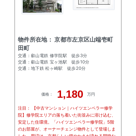
物件所在地：
京都市左京区山端壱町
田町
交通：
叡山電鉄 修学院駅
徒歩
3
分
交通：
叡山電鉄 宝ヶ池駅
徒歩
10
分
交通：
地下鉄 松ヶ崎駅
徒歩
20
分
1,180
価格
：
万円
注目：
【中古マンション｜ハイツエンペラー修学
院】修学院エリアの落ち着いた街並みに溶け込む、
安定した住環境。「ハイツエンペラー修学院」5階
のお部屋が、オーナーチェンジ物件として登場しま
した。周辺は、京都らしい穏やかさが流れる閑静な