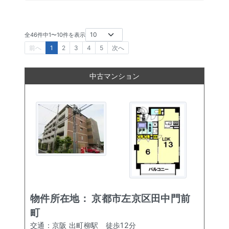
全
46
件中
1
〜
10
件を表示
前へ
1
2
3
4
5
次へ
中古マンション
物件所在地：
京都市左京区田中門前
町
交通：
京阪 出町柳駅
徒歩
12
分