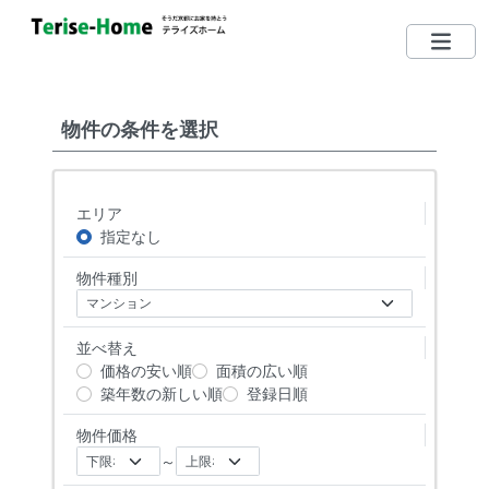
075-712-5185
TEL
物件の条件を選択
営業時間：10：00〜19：00
定休日：毎週水曜日 （日・祝日営業しています）
エリア
左京区で買いたい
指定なし
物件種別
左京区で売りたい
無料相談する
並べ替え
価格の安い順
面積の広い順
左京区ってどんな街？
築年数の新しい順
登録日順
物件価格
リクエスト登録
～