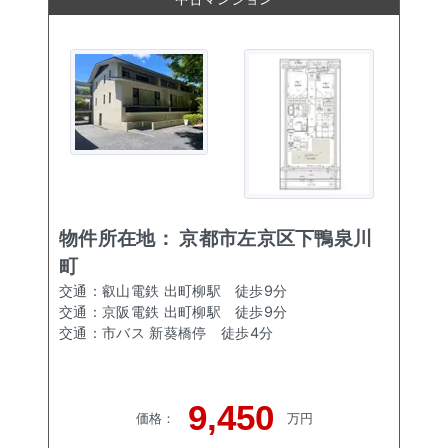
物件所在地：
京都市左京区下鴨泉川
町
交通：
叡山電鉄 出町柳駅
徒歩
9
分
交通：
京阪電鉄 出町柳駅
徒歩
9
分
交通：
市バス 新葵橋停
徒歩
4
分
9,450
価格
：
万円