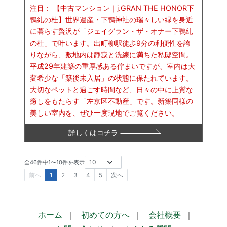
注目：
【中古マンション｜j.GRAN THE HONOR下
鴨糺の杜】世界遺産・下鴨神社の瑞々しい緑を身近
に暮らす贅沢が「ジェイグラン・ザ・オナー下鴨糺
の杜」で叶います。出町柳駅徒歩9分の利便性を誇
りながら、敷地内は静寂と洗練に満ちた私邸空間。
平成29年建築の重厚感ある佇まいですが、室内は大
変希少な「築後未入居」の状態に保たれています。
大切なペットと過ごす時間など、日々の中に上質な
癒しをもたらす「左京区不動産」です。新築同様の
美しい室内を、ぜひ一度現地でご覧ください。
詳しくはコチラ
全
46
件中
1
〜
10
件を表示
前へ
1
2
3
4
5
次へ
ホーム
｜
初めての方へ
｜
会社概要
｜