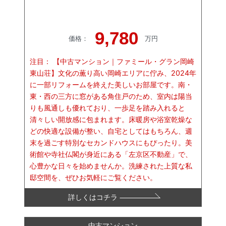
9,780
価格
：
万円
注目：
【中古マンション｜ファミール・グラン岡崎
東山荘】文化の薫り高い岡崎エリアに佇み、2024年
に一部リフォームを終えた美しいお部屋です。南・
東・西の三方に窓がある角住戸のため、室内は陽当
りも風通しも優れており、一歩足を踏み入れると
清々しい開放感に包まれます。床暖房や浴室乾燥な
どの快適な設備が整い、自宅としてはもちろん、週
末を過ごす特別なセカンドハウスにもぴったり。美
術館や寺社仏閣が身近にある「左京区不動産」で、
心豊かな日々を始めませんか。洗練された上質な私
邸空間を、ぜひお気軽にご覧ください。
詳しくはコチラ
中古マンション