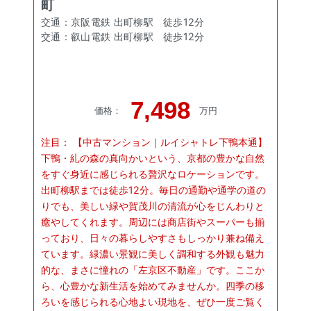
町
交通：
京阪電鉄 出町柳駅
徒歩
12
分
交通：
叡山電鉄 出町柳駅
徒歩
12
分
7,498
価格
：
万円
注目：
【中古マンション｜ルイシャトレ下鴨本通】
下鴨・糺の森の真向かいという、京都の豊かな自然
をすぐ身近に感じられる贅沢なロケーションです。
出町柳駅までは徒歩12分。毎日の通勤や通学の道の
りでも、美しい緑や賀茂川の清流が心をじんわりと
癒やしてくれます。周辺には商店街やスーパーも揃
っており、日々の暮らしやすさもしっかり兼ね備え
ています。緑濃い景観に美しく調和する外観も魅力
的な、まさに憧れの「左京区不動産」です。ここか
ら、心豊かな新生活を始めてみませんか。四季の移
ろいを感じられる心地よい現地を、ぜひ一度ご覧く