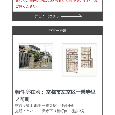
変わった室内と周辺の落ち着いた環境を、ぜひ一度
ご覧ください。
詳しくはコチラ
中古一戸建
物件所在地：
京都市左京区一乗寺里
ノ前町
交通：
叡山電鉄 一乗寺駅
徒歩
4
分
交通：
市バス 一乗寺下り松町停
徒歩
3
分