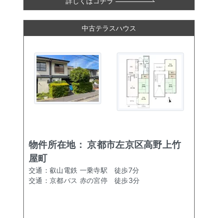
詳しくはコチラ
中古テラスハウス
物件所在地：
京都市左京区高野上竹
屋町
交通：
叡山電鉄 一乗寺駅
徒歩
7
分
交通：
京都バス 赤の宮停
徒歩
3
分