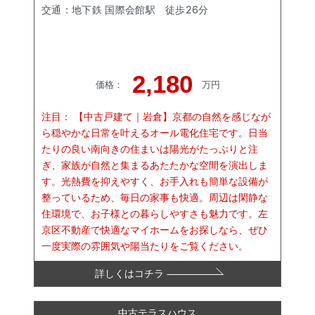
交通：
地下鉄 国際会館駅
徒歩
26
分
2,180
価格
：
万円
注目：
【中古戸建て｜岩倉】京都の自然を感じなが
ら穏やかな日常を叶えるオール電化住宅です。日当
たりの良い南向きの住まいは陽光がたっぷりと注
ぎ、家族が自然と集まるあたたかな空間を演出しま
す。光熱費を抑えやすく、お手入れも簡単な設備が
整っているため、毎日の家事も快適。周辺は閑静な
住環境で、お子様との暮らしやすさも魅力です。左
京区不動産で快適なマイホームをお探しなら、ぜひ
一度実際の雰囲気や陽当たりをご覧ください。
詳しくはコチラ
中古テラスハウス