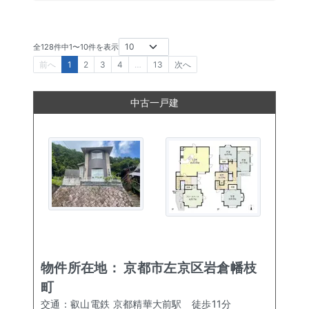
全
128
件中
1
〜
10
件を表示
前へ
1
2
3
4
…
13
次へ
中古一戸建
物件所在地：
京都市左京区岩倉幡枝
町
交通：
叡山電鉄 京都精華大前駅
徒歩
11
分