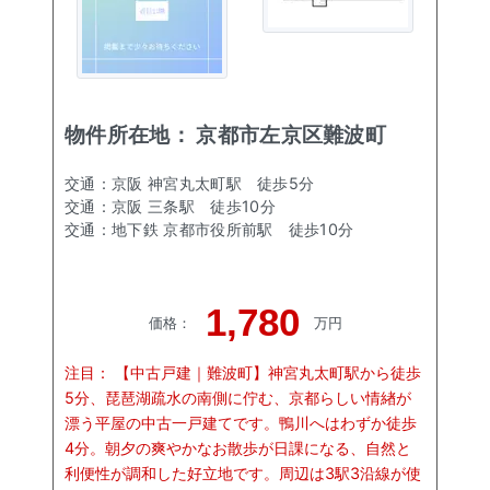
物件所在地：
京都市左京区難波町
交通：
京阪 神宮丸太町駅
徒歩
5
分
交通：
京阪 三条駅
徒歩
10
分
交通：
地下鉄 京都市役所前駅
徒歩
10
分
1,780
価格
：
万円
注目：
【中古戸建｜難波町】神宮丸太町駅から徒歩
5分、琵琶湖疏水の南側に佇む、京都らしい情緖が
漂う平屋の中古一戸建てです。鴨川へはわずか徒歩
4分。朝夕の爽やかなお散歩が日課になる、自然と
利便性が調和した好立地です。周辺は3駅3沿線が使