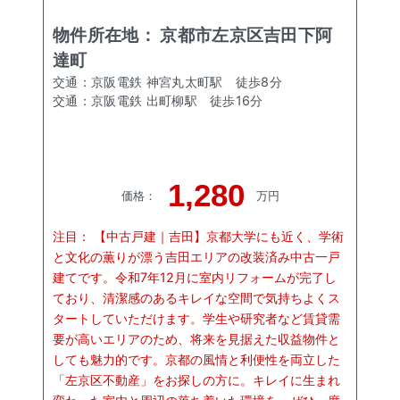
物件所在地：
京都市左京区吉田下阿
達町
交通：
京阪電鉄 神宮丸太町駅
徒歩
8
分
交通：
京阪電鉄 出町柳駅
徒歩
16
分
1,280
価格
：
万円
注目：
【中古戸建｜吉田】京都大学にも近く、学術
と文化の薫りが漂う吉田エリアの改装済み中古一戸
建てです。令和7年12月に室内リフォームが完了し
ており、清潔感のあるキレイな空間で気持ちよくス
タートしていただけます。学生や研究者など賃貸需
要が高いエリアのため、将来を見据えた収益物件と
しても魅力的です。京都の風情と利便性を両立した
「左京区不動産」をお探しの方に。キレイに生まれ