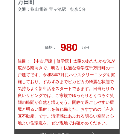
万田町
交通：
叡山電鉄 宝ヶ池駅
徒歩
5
分
980
価格
：
万円
注目：
【中古戸建｜修学院】太陽のあたたかな光が
広がる南向きで、明るく快適な修学院千万田町の一
戸建てです。令和8年7月にハウスクリーニングを実
施しており、すみずみまでピカピカの綺麗な状態で
気持ちよく新生活をスタートできます。日当たりの
良いリビングでは、ご家族でゆったりとくつろぐ笑
顔の時間が自然と増えそう。閑静で過ごしやすい環
境と明るい陽射しを兼ね備えた、おすすめの「左京
区不動産」です。清潔感にあふれる明るい空間と心
地よい住環境を、ぜひ現地でお確かめください。