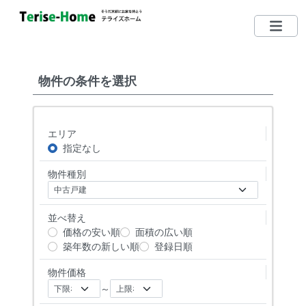
075-712-5185
TEL
物件の条件を選択
営業時間：10：00〜19：00
定休日：毎週水曜日 （日・祝日営業しています）
エリア
左京区で買いたい
指定なし
物件種別
左京区で売りたい
無料相談する
並べ替え
価格の安い順
面積の広い順
左京区ってどんな街？
築年数の新しい順
登録日順
物件価格
リクエスト登録
～