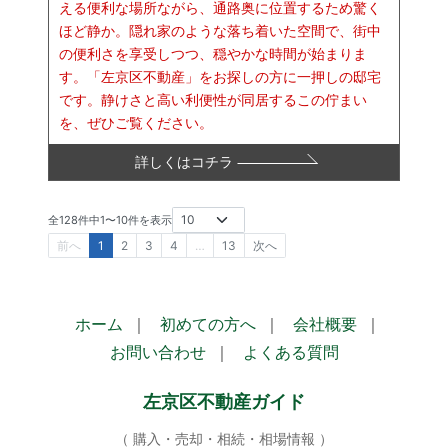
える便利な場所ながら、通路奥に位置するため驚く
ほど静か。隠れ家のような落ち着いた空間で、街中
の便利さを享受しつつ、穏やかな時間が始まりま
す。「左京区不動産」をお探しの方に一押しの邸宅
です。静けさと高い利便性が同居するこの佇まい
を、ぜひご覧ください。
詳しくはコチラ
全
128
件中
1
〜
10
件を表示
前へ
1
2
3
4
…
13
次へ
ホーム
｜
初めての方へ
｜
会社概要
｜
お問い合わせ
｜
よくある質問
左京区不動産ガイド
（ 購入・売却・相続・相場情報 ）