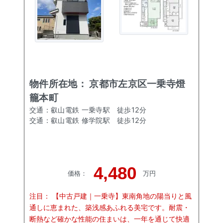
物件所在地：
京都市左京区一乗寺燈
籠本町
交通：
叡山電鉄 一乗寺駅
徒歩
12
分
交通：
叡山電鉄 修学院駅
徒歩
12
分
4,480
価格
：
万円
注目：
【中古戸建｜一乗寺】東南角地の陽当りと風
通しに恵まれた、築浅感あふれる美宅です。耐震・
断熱など確かな性能の住まいは、一年を通じて快適