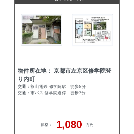
物件所在地：
京都市左京区修学院登
り内町
交通：
叡山電鉄 修学院駅
徒歩
9
分
交通：
市バス 修学院道停
徒歩
7
分
1,080
価格
：
万円